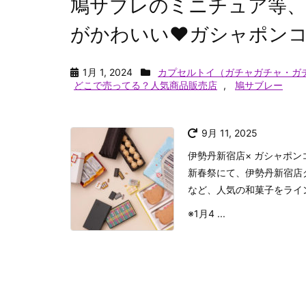
鳩サブレのミニチュア等、
がかわいい♥ガシャポンコ
1月 1, 2024
カプセルトイ（ガチャガチャ・ガ
どこで売ってる？人気商品販売店
,
鳩サブレー
9月 11, 2025
伊勢丹新宿店× ガシャポン
新春祭にて、伊勢丹新宿店
など、人気の和菓子をライ
※1月4 ...