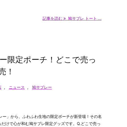
記事を読む
鳩サブレ トート ...
ー限定ポーチ！どこで売っ
売！
店
,
ニュース
,
鳩サブレー
レー」から、ふわふわ生地の限定ポーチが新登場！その名
るだけで心が和む鳩サブレ限定グッズです。Q.どこで売っ