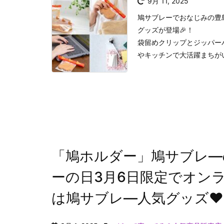
9月 11, 2025
鳩サブレーでおなじみの豊
グッズが登場🎉！
袋留めクリップとジッパーバ
やキッチンで大活躍まちが
「鳩ホルダー」鳩サブレ―
ーの日3月6日限定でオン
は鳩サブレ―人気グッズ♥