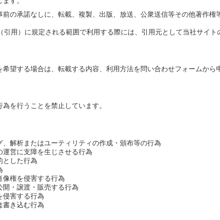
します。
事前の承諾なしに、転載、複製、出版、放送、公衆送信等その他著作権
引用）に規定される範囲で利用する際には、引用元として当社サイトの名称（
を希望する場合は、転載する内容、利用方法を問い合わせフォームから
行為を行うことを禁止しています。
グ、解析またはユーティリティの作成・頒布等の行為
の運営に支障を生じさせる行為
的とした行為
為
肖像権を侵害する行為
公開・譲渡・販売する行為
を侵害する行為
は書き込む行為