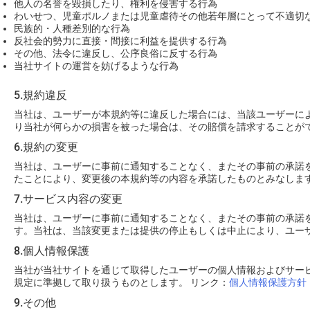
他人の名誉を毀損したり、権利を侵害する行為
わいせつ、児童ポルノまたは児童虐待その他若年層にとって不適切
民族的・人種差別的な行為
反社会的勢力に直接・間接に利益を提供する行為
その他、法令に違反し、公序良俗に反する行為
当社サイトの運営を妨げるような行為
5.規約違反
当社は、ユーザーが本規約等に違反した場合には、当該ユーザーに
り当社が何らかの損害を被った場合は、その賠償を請求することが
6.規約の変更
当社は、ユーザーに事前に通知することなく、またその事前の承諾
たことにより、変更後の本規約等の内容を承諾したものとみなしま
7.サービス内容の変更
当社は、ユーザーに事前に通知することなく、またその事前の承諾
す。当社は、当該変更または提供の停止もしくは中止により、ユー
8.個人情報保護
当社が当社サイトを通じて取得したユーザーの個人情報およびサー
規定に準拠して取り扱うものとします。 リンク：
個人情報保護方針
9.その他