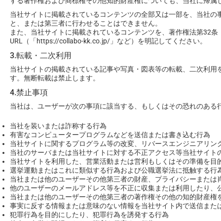
する著作権および商標権その他知的財産権についても、当社に帰属
当社サイトに掲載されているコンテンツの全部又は一部を、当社の
と、または第三者に行わせることはできません。
また、当社サイトに掲載されているコンテンツを、著作権法第32条（
URL（「https://collabo-kk.co.jp/」など）を明記してください。
3.転載・二次利用
当社サイトの掲載されている記事や写真・図表等の転載、二次利用
す。無断転載は禁止します。
4.禁止事項
当社は、ユーザーが次の事項に該当する、もしくはその恐れのある
当社を装いまたは詐称する行為
有害なコンピュータープログラムなどを送信または書き込む行為
当社サイトに関するプログラム等の改変、リバースエンジニアリン
当社のサーバまたは当社サイトに対する不正アクセス等当社サイト
当社サイトを利用した、営業活動または営利もしくはその準備を目
選挙運動またはこれに類似する行為および公職選挙法に抵触する行
当社または他のユーザーその他第三者の財産、プライバシーまたは
他のユーザーのメールアドレス等を不正に収集または利用したり、
当社または他のユーザーその他第三者の著作権その他の知的財産権
事実に反する情報または意味のない情報を当社サイト内で送信また
犯罪行為を目的にしたり、犯罪行為を誘発する行為