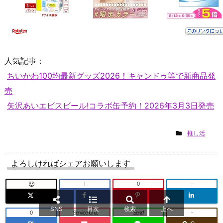
人気記事：
ちいかわ100均最新グッズ2026！キャンドゥ等で新商品発
売
矢沢あいエビスビール!コラボ缶予約！2026年3月3日発売
推し活
よろしければシェアお願いします
!
0
-
SNS
目次
検索
上へ
0
Service Una
Send
-