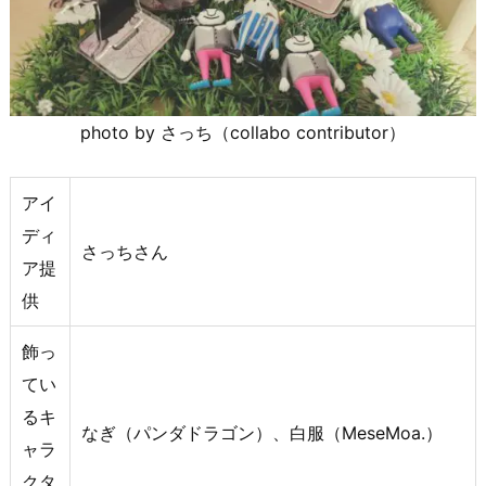
photo by さっち（collabo contributor）
アイ
ディ
さっちさん
ア提
供
飾っ
てい
るキ
なぎ（パンダドラゴン）、白服（MeseMoa.）
ャラ
クタ