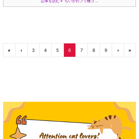
記事を読む
ちいかわプリ機コ ...
«
‹
3
4
5
6
7
8
9
›
»