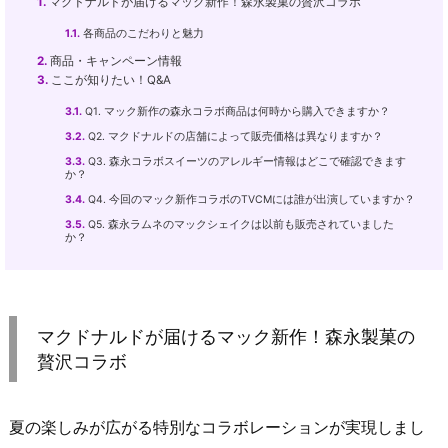
1.
マクドナルドが届けるマック新作！森永製菓の贅沢コラボ
1.1.
各商品のこだわりと魅力
2.
商品・キャンペーン情報
3.
ここが知りたい！Q&A
3.1.
Q1. マック新作の森永コラボ商品は何時から購入できますか？
3.2.
Q2. マクドナルドの店舗によって販売価格は異なりますか？
3.3.
Q3. 森永コラボスイーツのアレルギー情報はどこで確認できます
か？
3.4.
Q4. 今回のマック新作コラボのTVCMには誰が出演していますか？
3.5.
Q5. 森永ラムネのマックシェイクは以前も販売されていました
か？
マクドナルドが届けるマック新作！森永製菓の
贅沢コラボ
夏の楽しみが広がる特別なコラボレーションが実現しまし