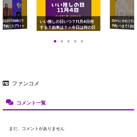
GU×ちいかわコラボ
予約いつまで？2023
ーチやショルダーが可
×ZOZOTOWNコラ
いい推しの日いつ？11月4日何
ズ予約！スプラトゥ
する？由来は？＜今日は何の日
プアップも渋谷Hz
＞
店舗＆オンラインス
）で開催
ファンコメ
コメント一覧
まだ、コメントがありません