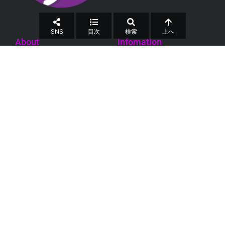
SNS
目次
検索
上へ
About
infomation
お問合せ
運営会社
特定商取引法
個人情報保護方針
コメントガイドライン
利用規約
collabo Inc.
当サイト内のすべての画像、文章等の無断転載・無断使用を禁じます。