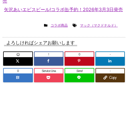
売
矢沢あいエビスビール!コラボ缶予約！2026年3月3日発売
コラボ商品
マック（マクドナルド）
よろしければシェアお願いします
!
0
-
0
Service Una
Send
-
B!
Copy