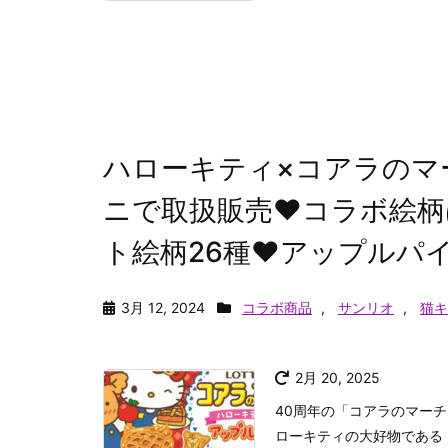
ハローキティ×コアラのマ
ニで取扱販売♥コラボ絵柄
ト絵柄26種♥アップルパイ
3月 12, 2024
コラボ商品
,
サンリオ
,
猫キ
2月 20, 2025
40周年の「コアラのマー
ローキティの大好物である