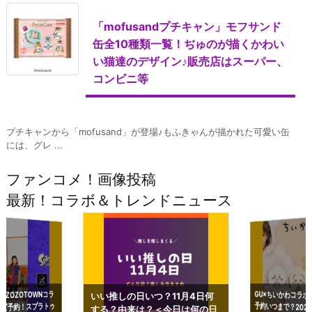
「mofusandプチキャン」モフサンド
缶全10種類一覧！ぢゅのが描くかわい
い猫達のデザイン♪販売店はスーパー、
コンビニ等
プチキャンから「mofusand」が登場♪もふきゃんが描かれた可愛い缶
には、グレ ...
ファンコメ！画像投稿
最新！コラボ＆トレンドニュース
GU×ちいかわコラボ
予約いつまで？2023
ーチやショルダーが可
×ZOZOTOWNコラ
いい推しの日いつ？11月4日何
ズ予約！スプラトゥ
する？由来は？＜今日は何の日