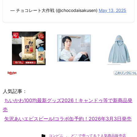
— チョコレート大作戦 (@chocodaisakusen)
May 13, 2025
人気記事：
ちいかわ100均最新グッズ2026！キャンドゥ等で新商品発
売
矢沢あいエビスビール!コラボ缶予約！2026年3月3日発売
コンビニ
,
どこで売ってる？人気商品販売店