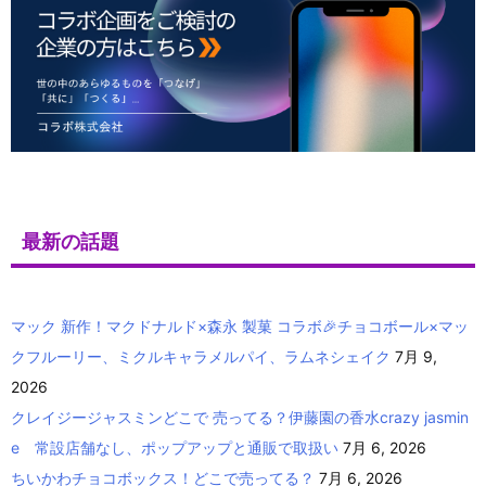
最新の話題
マック 新作！マクドナルド×森永 製菓 コラボ🎉チョコボール×マッ
クフルーリー、ミクルキャラメルパイ、ラムネシェイク
7月 9,
2026
クレイジージャスミンどこで 売ってる？伊藤園の香水crazy jasmin
e 常設店舗なし、ポップアップと通販で取扱い
7月 6, 2026
ちいかわチョコボックス！どこで売ってる？
7月 6, 2026