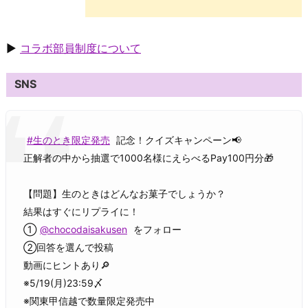
▶
コラボ部員制度について
SNS
#生のとき限定発売
記念！クイズキャンペーン📢
正解者の中から抽選で1000名様にえらべるPay100円分🎁
【問題】生のときはどんなお菓子でしょうか？
結果はすぐにリプライに！
①
@chocodaisakusen
をフォロー
②回答を選んで投稿
動画にヒントあり🔎
※5/19(月)23:59〆
※関東甲信越で数量限定発売中