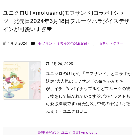
ユニクロUT×mofusand(モフサンド)コラボTシャ
ツ！発売日2024年3月18日フルーツパラダイスデザ
インが可愛いすぎ♥
1月 8, 2024
モフサンド（ぢゅのmofusand）
,
猫キャラクター
2月 20, 2025
ユニクロのUTから「モフサンド」とコラボが
決定♪大人気のモフサンドの猫ちゃんたち
が、イチゴやパイナップルなどフルーツの被
り物をして描かれています♡どのイラストも
可愛さ満載です♪発売は3月中旬の予定！
ぱる
ふぇ！
・ユニクロU ...
記事を読む
ユニクロUT×mofus ...