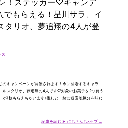
ン！ステッカー♡キャンデ
入でもらえる！星川サラ、イ
スタリオ、夢追翔の4人が登
ース
じのキャンペーンが開催されます！今回登場するキャラ
、ルスタリオ、夢追翔の4人です♡対象のお菓子を2つ買う
ーが1枚もらえちゃいます♪推しと一緒に遊園地気分を味わ
記事を読む
にじさんじ×セブ ...