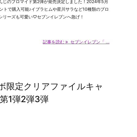
じのブロマイド第2弾が発売決定しました！2024年5月
ントで購入可能♪イブラヒムや星川サラなど10種類のブロ
シリーズも可愛い♡セブンイレブンへ急げ！
記事を読む
セブンイレブン「 ...
ボ限定クリアファイルキャ
第1弾2弾3弾