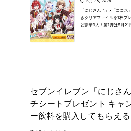
5月 28, 2024
「にじさんじ」×「ココス
きクリアファイルを1枚プ
ど豪華9人！第1弾は5月21
セブンイレブン「にじさ
チシートプレゼント キャ
ー飲料を購入してもらえる