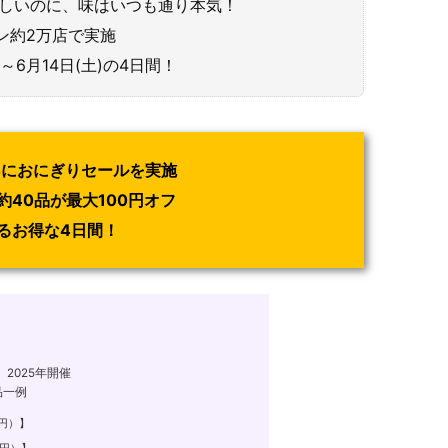
さしいのに、味はいつも通り本気！
ブン約2万店で実施
)～6月14日(土)の4日間！
14におにぎりセールを実施
40品が最大100円オフ
るお得な4日間！
2025年開催
品一例
8円）】