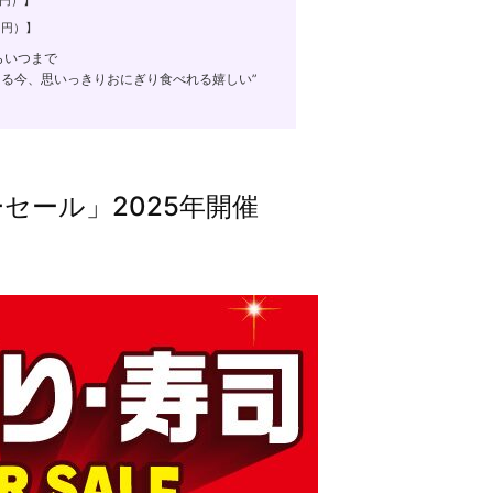
2円）】
6円）】
らいつまで
てる今、思いっきりおにぎり食べれる嬉しい”
セール」2025年開催