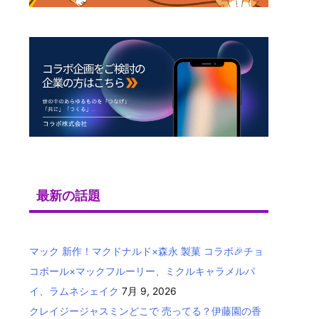
最新の話題
マック 新作！マクドナルド×森永 製菓 コラボ🎉チョ
コボール×マックフルーリー、ミクルキャラメルパ
イ、ラムネシェイク
7月 9, 2026
クレイジージャスミンどこで 売ってる？伊藤園の香