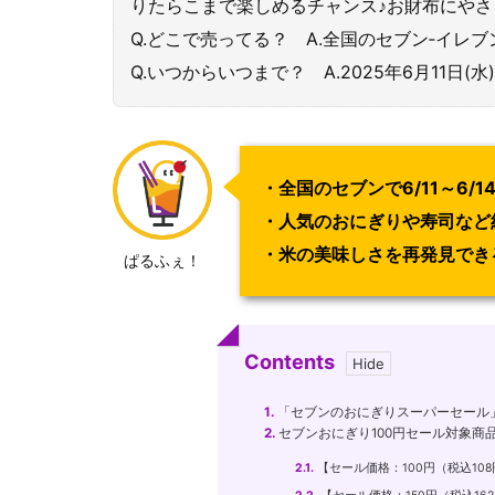
りたらこまで楽しめるチャンス♪お財布にや
Q.どこで売ってる？ A.全国のセブン‐イレ
Q.いつからいつまで？ A.2025年6月11日(水
・全国のセブンで6/11～6/
・人気のおにぎりや寿司など約
・米の美味しさを再発見でき
ぱるふぇ！
Contents
1.
「セブンのおにぎりスーパーセール」
2.
セブンおにぎり100円セール対象商
2.1.
【セール価格：100円（税込10