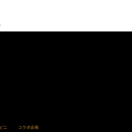
！
ビニ
コラボ企画