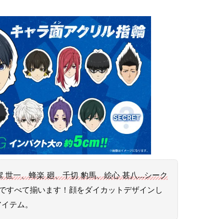
潔 世一、蜂楽 廻、千切 豹馬、絵心 甚八…シーク
OXですべて揃います！顔をダイカットデザインし
アイテム。