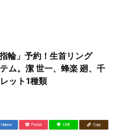
指輪」予約！生首リング
テム。潔 世一、蜂楽 廻、千
クレット1種類
Hatena
Pocket
LINE
Copy