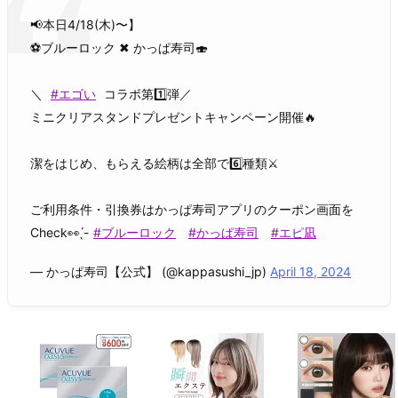
📢本日4/18(木)〜】
⚽️ブルーロック ✖︎ かっぱ寿司🍣
＼
#エゴい
コラボ第1️⃣弾／
ミニクリアスタンドプレゼントキャンペーン開催🔥
潔をはじめ、もらえる絵柄は全部で6️⃣種類⚔
ご利用条件・引換券はかっぱ寿司アプリのクーポン画面を
Check👀 ̖́-
#ブルーロック
#かっぱ寿司
#エピ凪
— かっぱ寿司【公式】 (@kappasushi_jp)
April 18, 2024