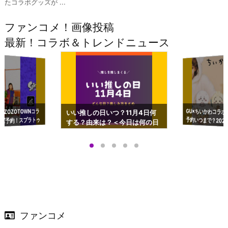
たコラボグッズが ...
ファンコメ！画像投稿
最新！コラボ＆トレンドニュース
GU×ちいかわコラボ
予約いつまで？2023
ーチやショルダーが可
×ZOZOTOWNコラ
いい推しの日いつ？11月4日何
ズ予約！スプラトゥ
する？由来は？＜今日は何の日
プアップも渋谷Hz
＞
店舗＆オンラインス
）で開催
ファンコメ