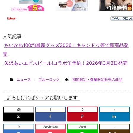
人気記事：
ちいかわ100均最新グッズ2026！キャンドゥ等で新商品発
売
矢沢あいエビスビール!コラボ缶予約！2026年3月3日発売
ニュース
,
ブルーロック
期間限定・数量限定販売の商品
よろしければシェアお願いします
!
0
-
0
Service Una
Send
-