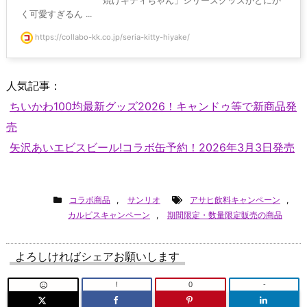
焼けキティちゃん」シリーズグッズがとにか
く可愛すぎるん ...
https://collabo-kk.co.jp/seria-kitty-hiyake/
人気記事：
ちいかわ100均最新グッズ2026！キャンドゥ等で新商品発
売
矢沢あいエビスビール!コラボ缶予約！2026年3月3日発売
コラボ商品
,
サンリオ
アサヒ飲料キャンペーン
,
カルピスキャンペーン
,
期間限定・数量限定販売の商品
よろしければシェアお願いします
!
0
-