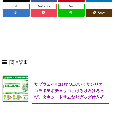
0
Service Una
Send
-
B!
Copy
関連記事
サブウェイ×はぴだんぶい！サンリオ
コラボ♥ポチャッコ、けろけろけろっ
ぴ、タキシードサムなどグッズ付き💕