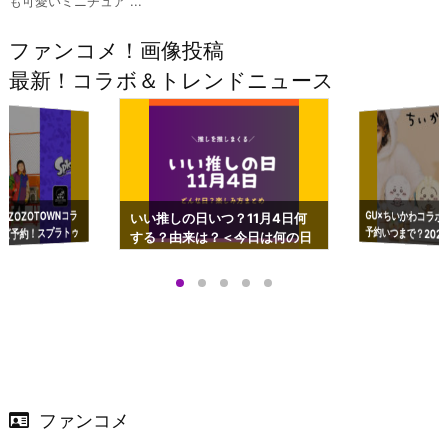
も可愛いミニチュア ...
ファンコメ！画像投稿
最新！コラボ＆トレンドニュース
GU×ちいかわコラボ
予約いつまで？2023
ーチやショルダーが可
×ZOZOTOWNコラ
いい推しの日いつ？11月4日何
ズ予約！スプラトゥ
する？由来は？＜今日は何の日
プアップも渋谷Hz
＞
店舗＆オンラインス
）で開催
ファンコメ