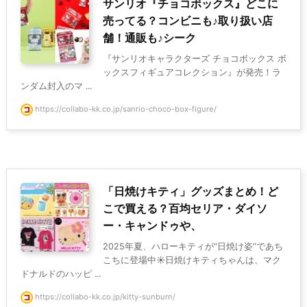
サンリオ『チョコボックス』どこに
売ってる？コンビニも♪取り扱い店
舗！通販も♪シーク
『サンリオキャラクターズ チョコボックス ボ
ックスフィギュアコレクション』が発売！ラ
ンダム封入のマ ...
https://collabo-kk.co.jp/sanrio-choco-box-figure/
「日焼けキティ」グッズまとめ！ど
こで買える？百均セリア・ダイソ
ー・キャンドゥや、
2025年夏、ハローキティが“日焼け姿”であち
こちに登場中☀️日焼けキティちゃんは、マク
ドナルドのハッピ ...
https://collabo-kk.co.jp/kitty-sunburn/