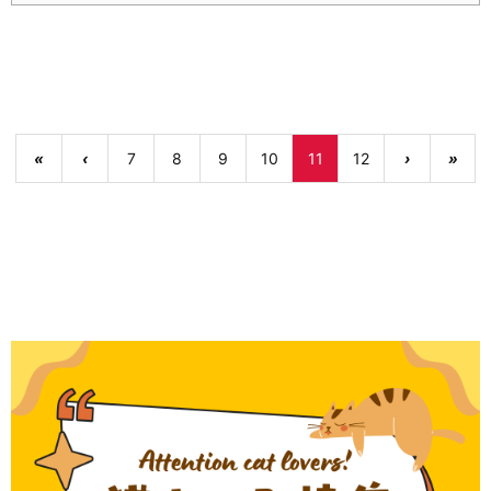
«
‹
7
8
9
10
11
12
›
»