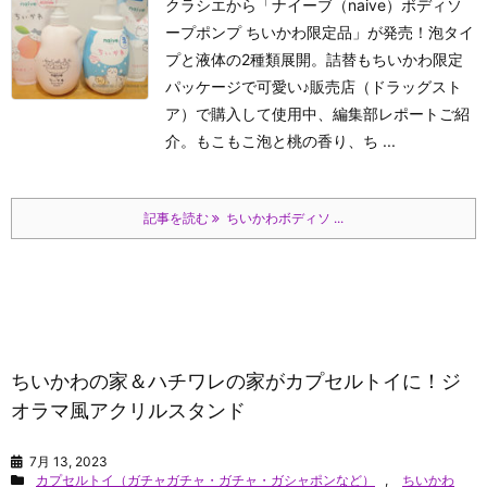
クラシエから「ナイーブ（naive）ボディソ
ープポンプ ちいかわ限定品」が発売！泡タイ
プと液体の2種類展開。詰替もちいかわ限定
パッケージで可愛い♪販売店（ドラッグスト
ア）で購入して使用中、編集部レポートご紹
介。もこもこ泡と桃の香り、ち ...
記事を読む
ちいかわボディソ ...
ちいかわの家＆ハチワレの家がカプセルトイに！ジ
オラマ風アクリルスタンド
7月 13, 2023
カプセルトイ（ガチャガチャ・ガチャ・ガシャポンなど）
,
ちいかわ