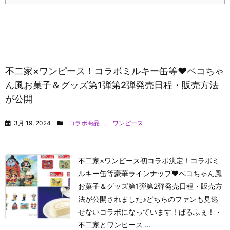
不二家×ワンピース！コラボミルキー缶等♥ペコちゃ
ん風お菓子＆グッズ第1弾第2弾発売日程・販売方法
が公開
3月 19, 2024
コラボ商品
,
ワンピース
不二家×ワンピース初コラボ決定！コラボミ
ルキー缶等豪華ラインナップ♥ペコちゃん風
お菓子＆グッズ第1弾第2弾発売日程・販売方
法が公開されました♪どちらのファンも見逃
せないコラボになっています！
ぱるふぇ！
・
不二家とワンピース ...