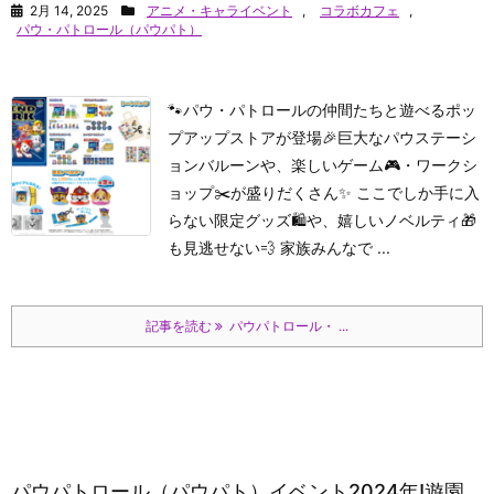
2月 14, 2025
アニメ・キャライベント
,
コラボカフェ
,
パウ・パトロール（パウパト）
🐾パウ・パトロールの仲間たちと遊べるポッ
プアップストアが登場🎉巨大なパウステーシ
ョンバルーンや、楽しいゲーム🎮・ワークシ
ョップ✂️が盛りだくさん✨ ここでしか手に入
らない限定グッズ🛍️や、嬉しいノベルティ🎁
も見逃せない💨 家族みんなで ...
記事を読む
パウパトロール・ ...
パウパトロール（パウパト）イベント2024年!遊園