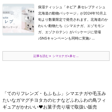
保湿ティッシュ「ネピア 鼻セレブティシュ
北海道の動物パッケージ」が2024年10月上
旬より数量限定で発売されます。北海道のか
わいい動物たち（シマエナガ、エゾモモン
ガ、エゾクロテン）がパッケージに登場
♪SNSキャンペーンも同時に実施♪ ...
記事を読む
シマエナガ×鼻セ ...
「てのりフレンズ・もふもふ」シマエナガや毛玉み
たいなガマグチヨタカのヒナなどふわふわの鳥フィ
ギュアがかわいい♥お菓子売り場で取扱い販売