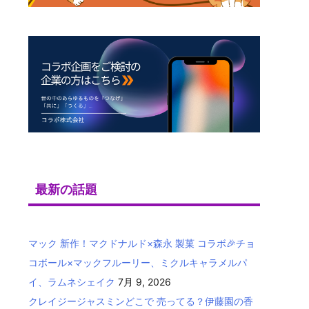
最新の話題
マック 新作！マクドナルド×森永 製菓 コラボ🎉チョ
コボール×マックフルーリー、ミクルキャラメルパ
イ、ラムネシェイク
7月 9, 2026
クレイジージャスミンどこで 売ってる？伊藤園の香