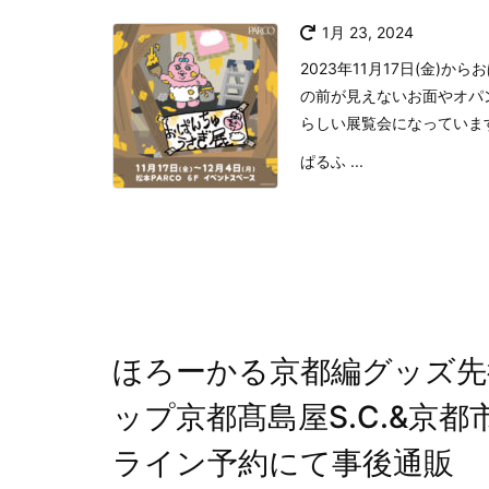
1月 23, 2024
2023年11月17日(金)
の前が見えないお面やオパ
らしい展覧会になっていま
ぱるふ ...
ほろーかる京都編グッズ先
ップ京都髙島屋S.C.&京
ライン予約にて事後通販