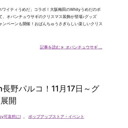
ワイティうめだ」コラボ！大阪梅田のWhityうめだのポ
て、オパンチュウサギのクリスマス装飾が登場♪グッズ
ャンペーンも開催！おぱんちゅうさぎらしい楽しいクリス
記事を読む
オパンチュウサギ ...
n長野パルコ！11月17日～グ
ど展開
y可哀想に!
,
ポップアップストア・イベント