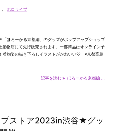
,
ホロライブ
画「ほろーかる京都編」のグッズがポップアップショップ
内土産物店にて先行販売されます。一部商品はオンライン予
！着物姿の描き下ろしイラストがかわいい♡ ※京都高島
記事を読む
ほろーかる京都編 ...
ストア2023in渋谷★グッ