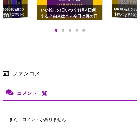
GU×ちいかわコラボ
予約いつまで？2023
ーチやショルダーが可
×ZOZOTOWNコラ
いい推しの日いつ？11月4日何
ズ予約！スプラトゥ
する？由来は？＜今日は何の日
プアップも渋谷Hz
＞
店舗＆オンラインス
）で開催
ファンコメ
コメント一覧
まだ、コメントがありません