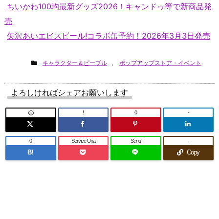
ちいかわ100均最新グッズ2026！キャンドゥ等で新商品発
売
矢沢あいエビスビール!コラボ缶予約！2026年3月3日発売
キャラクター＆ピープル
,
ポップアップストア・イベント
よろしければシェアお願いします
!
0
-
0
Service Una
Send
-
B!
Copy