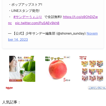
・ポップアップストア!
・LINEスタンプ発売!
・
#サンデーうぇぶり
で全話無料!
https://t.co/o9OhDiZw
nc
pic.twitter.com/PuSAEy9kh8
— 【公式】少年サンデー編集部 (@shonen_sunday)
Novem
ber 14, 2023
人気記事：