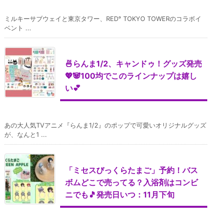
ミルキーサブウェイと東京タワー、RED° TOKYO TOWERのコラボイ
ベント ...
🍜らんま1/2、キャンドゥ！グッズ発売
💖🐼100均でこのラインナップは嬉し
い💕
あの大人気TVアニメ『らんま1/2』のポップで可愛いオリジナルグッズ
が、なんと1 ...
「ミセスびっくらたまご」予約！バス
ボムどこで売ってる？入浴剤はコンビ
ニでも🎵発売日いつ：11月下旬