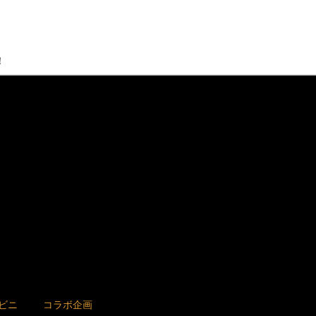
！
ビニ
コラボ企画