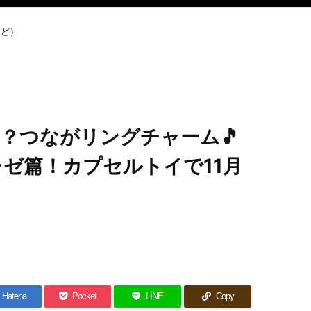
など）
？つながリングチャーム🎵
レゼ篇！カプセルトイで11月
Hatena
Pocket
LINE
Copy