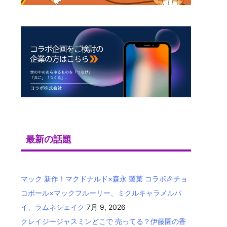
最新の話題
マック 新作！マクドナルド×森永 製菓 コラボ🎉チョ
コボール×マックフルーリー、ミクルキャラメルパ
イ、ラムネシェイク
7月 9, 2026
クレイジージャスミンどこで 売ってる？伊藤園の香