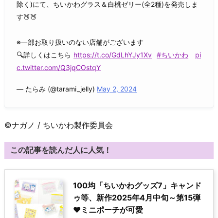
除く)にて、ちいかわグラス＆白桃ゼリー(全2種)を発売しま
す🍑🍑
※一部お取り扱いのない店舗がございます
🔍詳しくはこちら
https://t.co/GdLhYJy1Xv
#ちいかわ
pi
c.twitter.com/Q3jqCOstqY
— たらみ (@tarami_jelly)
May 2, 2024
©ナガノ / ちいかわ製作委員会
この記事を読んだ人に人気！
100均「ちいかわグッズ7」キャンド
ゥ等、新作2025年4月中旬～第15弾
♥ミニポーチが可愛