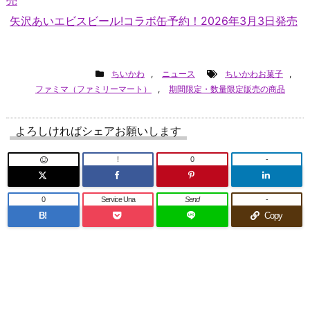
矢沢あいエビスビール!コラボ缶予約！2026年3月3日発売
ちいかわ
,
ニュース
ちいかわお菓子
,
ファミマ（ファミリーマート）
,
期間限定・数量限定販売の商品
よろしければシェアお願いします
!
0
-
0
Service Una
Send
-
B!
Copy