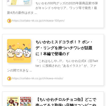
ちいかわ100均グッズの2025年新商品第15弾
がキャンドゥやセリア、ワッツ等で発売！最
新4月の新作はボタ ...
https://collabo-kk.co.jp/chiikawa-100yen/
ちいかわミスドコラボ！？ ポン・
デ・リングを持つハチワレが話題
に！本編で登場のド
「これはもしや…⁉」 ちいかわ公式X（旧Twit
ter）に投稿された “あるイラスト” が、ファ
ンの間で大きな ...
https://collabo-kk.co.jp/chiikawa-misdo/
【ちいかわチロルチョコ缶】どこで
売ってる？取扱い店舗はコンビニや