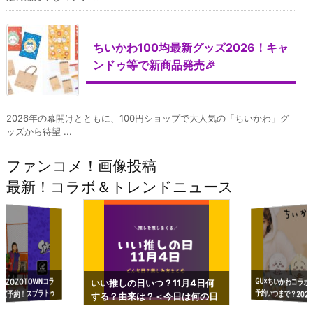
ちいかわ100均最新グッズ2026！キャ
ンドゥ等で新商品発売🎉
2026年の幕開けとともに、100円ショップで大人気の「ちいかわ」グ
ッズから待望 ...
ファンコメ！画像投稿
最新！コラボ＆トレンドニュース
GU×ちいかわコラボ
予約いつまで？2023
ーチやショルダーが可
×ZOZOTOWNコラ
いい推しの日いつ？11月4日何
ズ予約！スプラトゥ
する？由来は？＜今日は何の日
プアップも渋谷Hz
＞