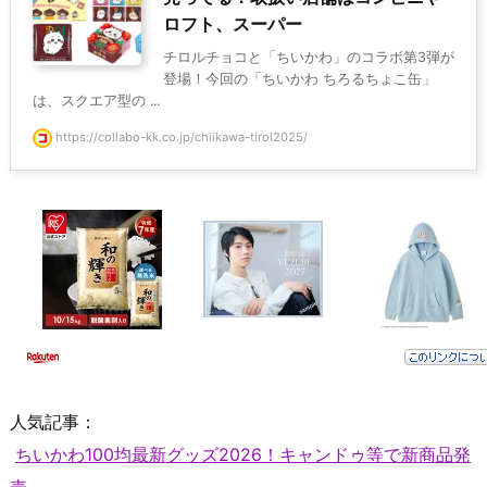
ロフト、スーパー
チロルチョコと「ちいかわ」のコラボ第3弾が
登場！今回の「ちいかわ ちろるちょこ缶」
は、スクエア型の ...
https://collabo-kk.co.jp/chiikawa-tirol2025/
人気記事：
ちいかわ100均最新グッズ2026！キャンドゥ等で新商品発
売