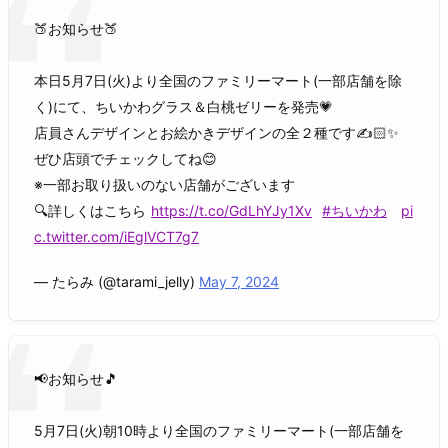
🍑お知らせ🍑
本日5月7日(火)より全国のファミリーマート(一部店舗を除
く)にて、ちいかわグラス＆白桃ゼリーを発売💗
店員さんデザインとお絵かきデザインの全２種です✍️🏻✨
ぜひ店頭でチェックしてね😊
※一部お取り扱いのない店舗がございます
🔍詳しくはこちら
https://t.co/GdLhYJy1Xv
#ちいかわ
pi
c.twitter.com/iEglVCT7g7
— たらみ (@tarami_jelly)
May 7, 2024
📢お知らせ🎵
5月7日(火)朝10時より全国のファミリーマート(一部店舗を