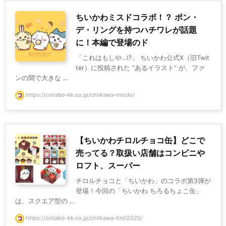
ちいかわミスドコラボ！？ ポン・
デ・リングを持つハチワレが話題
に！本編で登場のド
「これはもしや…⁉」 ちいかわ公式X（旧Twit
ter）に投稿された “あるイラスト” が、ファ
ンの間で大きな ...
https://collabo-kk.co.jp/chiikawa-misdo/
【ちいかわチロルチョコ缶】どこで
売ってる？取扱い店舗はコンビニや
ロフト、スーパー
チロルチョコと「ちいかわ」のコラボ第3弾が
登場！今回の「ちいかわ ちろるちょこ缶」
は、スクエア型の ...
https://collabo-kk.co.jp/chiikawa-tirol2025/