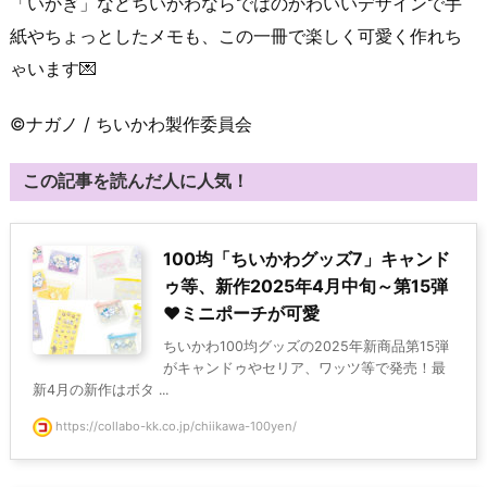
「いかぎ」などちいかわならではのかわいいデザインで手
紙やちょっとしたメモも、この一冊で楽しく可愛く作れち
ゃいます💌
©ナガノ / ちいかわ製作委員会
この記事を読んだ人に人気！
100均「ちいかわグッズ7」キャンド
ゥ等、新作2025年4月中旬～第15弾
♥ミニポーチが可愛
ちいかわ100均グッズの2025年新商品第15弾
がキャンドゥやセリア、ワッツ等で発売！最
新4月の新作はボタ ...
https://collabo-kk.co.jp/chiikawa-100yen/