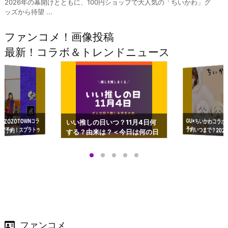
2026年の幕開けとともに、100円ショップで大人気の「ちいかわ」グ
ッズから待望 ...
ファンコメ！画像投稿
最新！コラボ＆トレンドニュース
GU×ちいかわコラボ
予約いつまで？2023
ーチやショルダーが可
×ZOZOTOWNコラ
いい推しの日いつ？11月4日何
ズ予約！スプラトゥ
する？由来は？＜今日は何の日
プアップも渋谷Hz
＞
店舗＆オンラインス
）で開催
ファンコメ