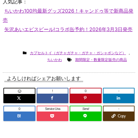
人気記事：
ちいかわ100均最新グッズ2026！キャンドゥ等で新商品発
売
矢沢あいエビスビール!コラボ缶予約！2026年3月3日発売
カプセルトイ（ガチャガチャ・ガチャ・ガシャポンなど）
,
ちいかわ
期間限定・数量限定販売の商品
よろしければシェアお願いします
!
0
-
0
Service Una
Send
-
B!
Copy