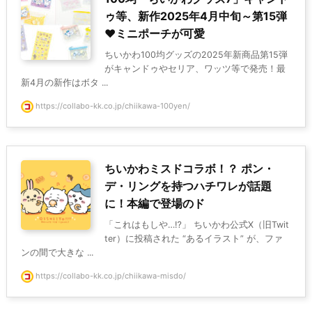
ゥ等、新作2025年4月中旬～第15弾
♥ミニポーチが可愛
ちいかわ100均グッズの2025年新商品第15弾
がキャンドゥやセリア、ワッツ等で発売！最
新4月の新作はボタ ...
https://collabo-kk.co.jp/chiikawa-100yen/
ちいかわミスドコラボ！？ ポン・
デ・リングを持つハチワレが話題
に！本編で登場のド
「これはもしや…⁉」 ちいかわ公式X（旧Twit
ter）に投稿された “あるイラスト” が、ファ
ンの間で大きな ...
https://collabo-kk.co.jp/chiikawa-misdo/