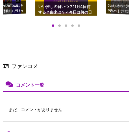
GU×ちいかわコラボ
予約いつまで？2023
ーチやショルダーが可
×ZOZOTOWNコラ
いい推しの日いつ？11月4日何
ズ予約！スプラトゥ
する？由来は？＜今日は何の日
プアップも渋谷Hz
＞
店舗＆オンラインス
）で開催
ファンコメ
コメント一覧
まだ、コメントがありません