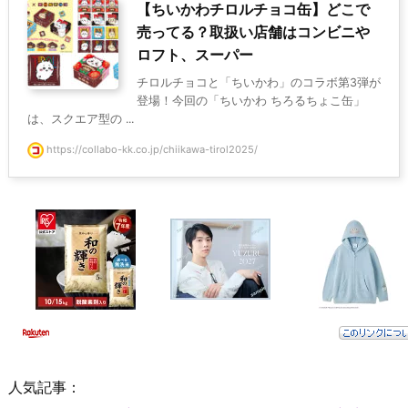
【ちいかわチロルチョコ缶】どこで
売ってる？取扱い店舗はコンビニや
ロフト、スーパー
チロルチョコと「ちいかわ」のコラボ第3弾が
登場！今回の「ちいかわ ちろるちょこ缶」
は、スクエア型の ...
https://collabo-kk.co.jp/chiikawa-tirol2025/
人気記事：