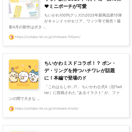
♥ミニポーチが可愛
ちいかわ100均グッズの2025年新商品第15弾
がキャンドゥやセリア、ワッツ等で発売！最
新4月の新作はボタ ...
https://collabo-kk.co.jp/chiikawa-100yen/
ちいかわミスドコラボ！？ ポン・
デ・リングを持つハチワレが話題
に！本編で登場のド
「これはもしや…⁉」 ちいかわ公式X（旧Twit
ter）に投稿された “あるイラスト” が、ファ
ンの間で大きな ...
https://collabo-kk.co.jp/chiikawa-misdo/