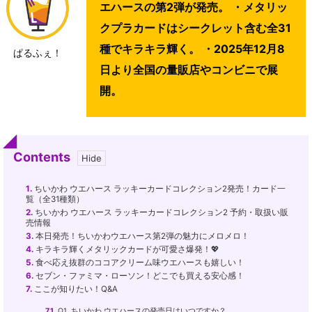
エハースの第2弾が発売。 ・メタリッ
クプラカードはシークレット含む全31
種でキラキラ輝く。 ・2025年12月8
ぱるふぇ！
日より全国の量販店やコンビニで展
開。
Contents
1.
ちいかわ ウエハース ラッキーカードコレクション2発売！カード一
覧（全31種類）
2.
ちいかわ ウエハース ラッキーカードコレクション2 予約・取扱い販
売情報
3.
本日発売！ちいかわウエハース第2弾の魅力にメロメロ！
4.
キラキラ輝くメタリックカードが可愛さ爆発！💖
5.
食べ応え抜群のココアクリーム味ウエハースも嬉しい！
6.
セブン・ファミマ・ローソン！どこでも買える安心感！
7.
ここが知りたい！Q&A
7.1.
Q1. ちいかわ ウエハースの発売日はいつですか？