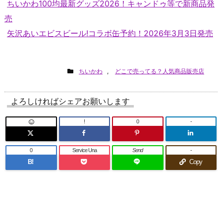
ちいかわ100均最新グッズ2026！キャンドゥ等で新商品発
売
矢沢あいエビスビール!コラボ缶予約！2026年3月3日発売
ちいかわ
,
どこで売ってる？人気商品販売店
よろしければシェアお願いします
!
0
-
0
Service Una
Send
-
B!
Copy