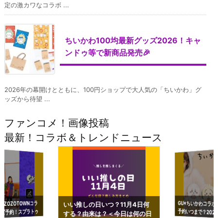
定の激カワなコラボ ...
ちいかわ100均最新グッズ2026！キャ
ンドゥ等で新商品発売🎉
2026年の幕開けとともに、100円ショップで大人気の「ちいかわ」グ
ッズから待望 ...
ファンコメ！画像投稿
最新！コラボ＆トレンドニュース
GU×ちいかわコラボ
予約いつまで？2023
ーチやショルダーが可
×ZOZOTOWNコラ
いい推しの日いつ？11月4日何
ズ予約！スプラトゥ
する？由来は？＜今日は何の日