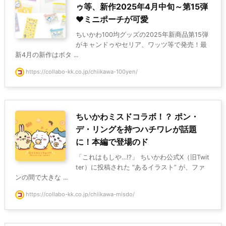
ゥ等、新作2025年4月中旬～第15弾
♥ミニポーチが可愛
ちいかわ100均グッズの2025年新商品第15弾
がキャンドゥやセリア、ワッツ等で発売！最
新4月の新作はボタ ...
https://collabo-kk.co.jp/chiikawa-100yen/
ちいかわミスドコラボ！？ ポン・
デ・リングを持つハチワレが話題
に！本編で登場のド
「これはもしや…⁉」 ちいかわ公式X（旧Twit
ter）に投稿された “あるイラスト” が、ファ
ンの間で大きな ...
https://collabo-kk.co.jp/chiikawa-misdo/