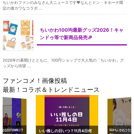
ちいかわファンのみなさん大ニュースです💖なんとドン・キホーテ限
定の激カワなコラボ ...
ちいかわ100均最新グッズ2026！キャ
ンドゥ等で新商品発売🎉
2026年の幕開けとともに、100円ショップで大人気の「ちいかわ」グ
ッズから待望 ...
ファンコメ！画像投稿
最新！コラボ＆トレンドニュース
GU×ちいかわコラボ
予約いつまで？2023
ーチやショルダーが可
×ZOZOTOWNコラ
いい推しの日いつ？11月4日何