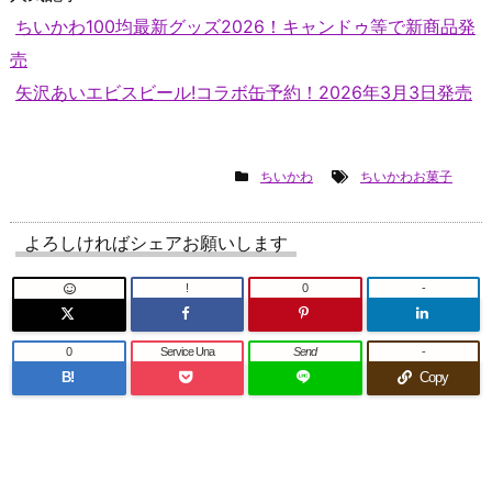
ちいかわ100均最新グッズ2026！キャンドゥ等で新商品発
売
矢沢あいエビスビール!コラボ缶予約！2026年3月3日発売
ちいかわ
ちいかわお菓子
よろしければシェアお願いします
!
0
-
0
Service Una
Send
-
B!
Copy