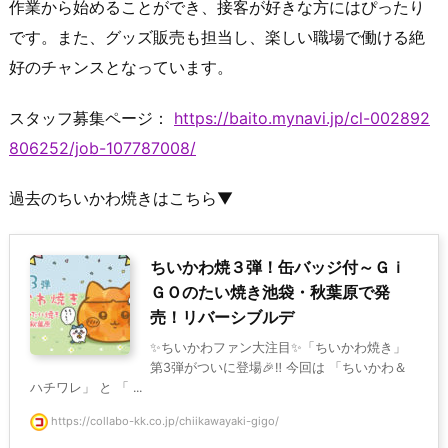
作業から始めることができ、接客が好きな方にはぴったり
です。また、グッズ販売も担当し、楽しい職場で働ける絶
好のチャンスとなっています。
スタッフ募集ページ：
https://baito.mynavi.jp/cl-002892
806252/job-107787008/
過去のちいかわ焼きはこちら▼
ちいかわ焼３弾！缶バッジ付～Ｇｉ
ＧＯのたい焼き池袋・秋葉原で発
売！リバーシブルデ
✨ちいかわファン大注目✨「ちいかわ焼き」
第3弾がついに登場🎉‼ 今回は 「ちいかわ＆
ハチワレ」 と 「 ...
https://collabo-kk.co.jp/chiikawayaki-gigo/