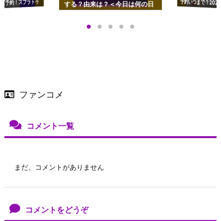
ズ予約！スプラトゥ
する？由来は？＜今日は何の日
プアップも渋谷Hz
＞
店舗＆オンラインス
）で開催
ファンコメ
コメント一覧
まだ、コメントがありません
コメントをどうぞ