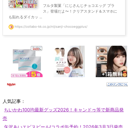
フルタ製菓「にじさんじチョコエッグ プラ
ス」登場だよ〜！クリアスタンド＆スマホに
も貼れるダイカッ ...
https://collabo-kk.co.jp/nijisanji-chocoeggplus/
人気記事：
ちいかわ100均最新グッズ2026！キャンドゥ等で新商品発
売
矢沢あいエビスビール!コラボ缶予約！2026年3月3日発売