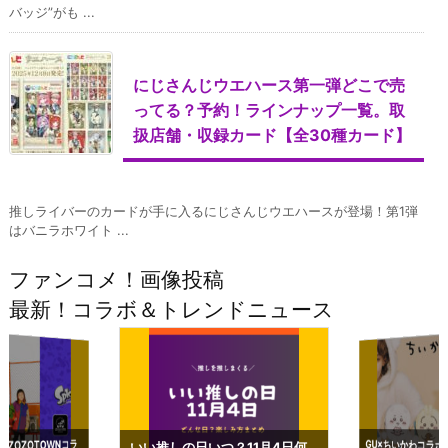
バッジ”がも ...
にじさんじウエハース第一弾どこで売
ってる？予約！ラインナップ一覧。取
扱店舗・収録カード【全30種カード】
推しライバーのカードが手に入るにじさんじウエハースが登場！第1弾
はバニラホワイト ...
ファンコメ！画像投稿
最新！コラボ＆トレンドニュース
GU×ちいかわコラボ
予約いつまで？2023
ーチやショルダーが可
×ZOZOTOWNコラ
いい推しの日いつ？11月4日何