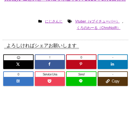
にじさんじ
Vtuber（vブイチューバー）
,
くろのわーる（ChroNoiR）
よろしければシェアお願いします
!
0
-
0
Service Una
Send
-
B!
Copy