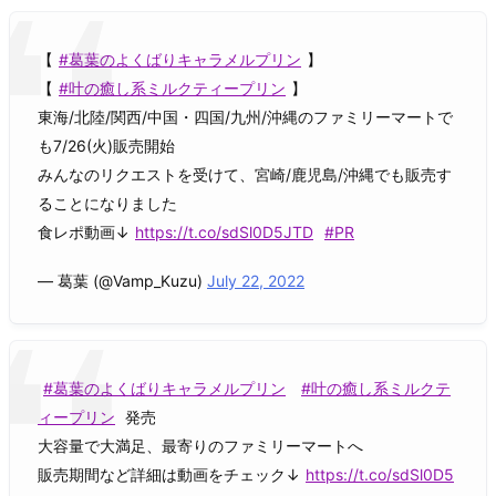
【
#葛葉のよくばりキャラメルプリン
】
【
#叶の癒し系ミルクティープリン
】
東海/北陸/関西/中国・四国/九州/沖縄のファミリーマートで
も7/26(火)販売開始
みんなのリクエストを受けて、宮崎/鹿児島/沖縄でも販売す
ることになりました
食レポ動画↓
https://t.co/sdSl0D5JTD
#PR
— 葛葉 (@Vamp_Kuzu)
July 22, 2022
#葛葉のよくばりキャラメルプリン
#叶の癒し系ミルクテ
ィープリン
発売
大容量で大満足、最寄りのファミリーマートへ
販売期間など詳細は動画をチェック↓
https://t.co/sdSl0D5