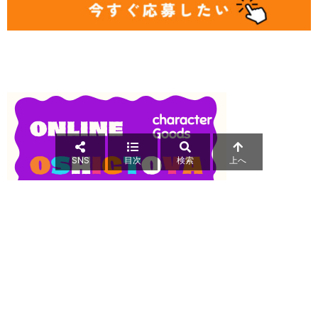
SNS
目次
検索
上へ