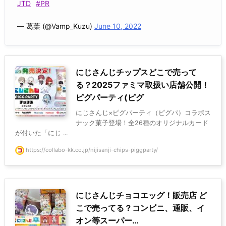
JTD
#PR
— 葛葉 (@Vamp_Kuzu)
June 10, 2022
にじさんじチップスどこで売って
る？2025ファミマ取扱い店舗公開！
ピグパーティ(ピグ
にじさんじ×ピグパーティ（ピグパ）コラボス
ナック菓子登場！全26種のオリジナルカード
が付いた「にじ ...
https://collabo-kk.co.jp/nijisanji-chips-piggparty/
にじさんじチョコエッグ！販売店 ど
こで売ってる？コンビニ、通販、イ
オン等スーパー…