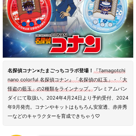
名探偵コナン×たまごっちコラボ登場！
『Tamagotchi
nano colorful 名探偵コナン』「名探偵の紅玉」・「大
怪盗の藍玉」の2種類をラインナップ。
プレミアムバン
ダイにて取扱い。2024年4月24日より予約受付、2024
年9月発売。コナンやキットはもちろん安室透、赤井秀
一などのキャラクターを育成できちゃう♡