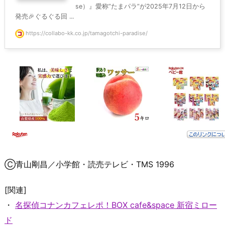
se）』愛称”たまパラ”が2025年7月12日から
発売🎉ぐるぐる回 ...
https://collabo-kk.co.jp/tamagotchi-paradise/
Ⓒ青山剛昌／小学館・読売テレビ・TMS 1996
[関連]
・
名探偵コナンカフェレポ！BOX cafe&space 新宿ミロー
ド