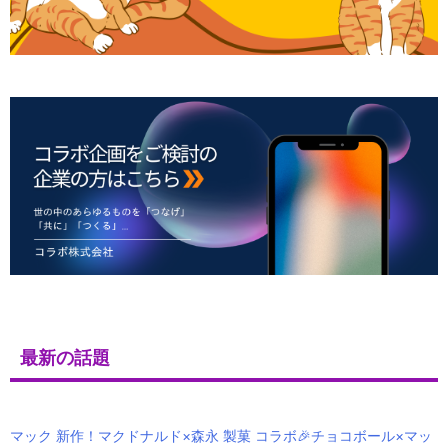
最新の話題
マック 新作！マクドナルド×森永 製菓 コラボ🎉チョコボール×マッ