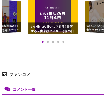
GU×ちいかわコラボ
予約いつまで？2023
ーチやショルダーが可
×ZOZOTOWNコラ
いい推しの日いつ？11月4日何
ズ予約！スプラトゥ
する？由来は？＜今日は何の日
プアップも渋谷Hz
＞
店舗＆オンラインス
）で開催
ファンコメ
コメント一覧