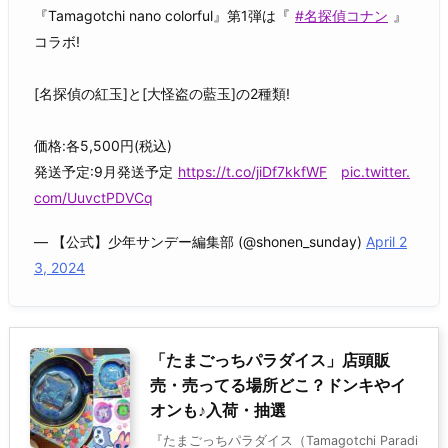
『Tamagotchi nano colorful』第1弾は『
#名探偵コナン
』
コラボ!
[名探偵の紅玉]と[大怪盗の藍玉]の2種類!
価格:各5,500円(税込)
発送予定:9月発送予定
https://t.co/jiDf7kkfWF
pic.twitter.
com/UuvctPDVCq
— 【公式】少年サンデー編集部 (@shonen_sunday)
April 2
3, 2024
「たまごっちパラダイス」店頭販
売・売ってる場所どこ？ドンキやイ
オンも♪入荷・抽選
『たまごっちパラダイス（Tamagotchi Paradi