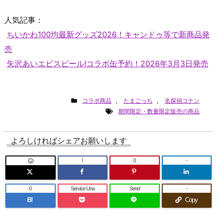
人気記事：
ちいかわ100均最新グッズ2026！キャンドゥ等で新商品発
売
矢沢あいエビスビール!コラボ缶予約！2026年3月3日発売
コラボ商品
,
たまごっち
,
名探偵コナン
期間限定・数量限定販売の商品
よろしければシェアお願いします
!
0
-
0
Service Una
Send
-
B!
Copy