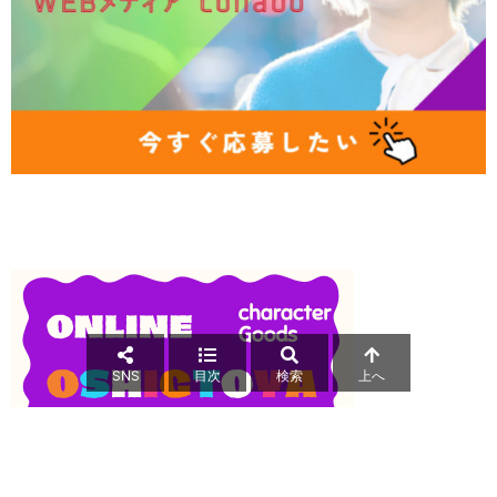
SNS
目次
検索
上へ