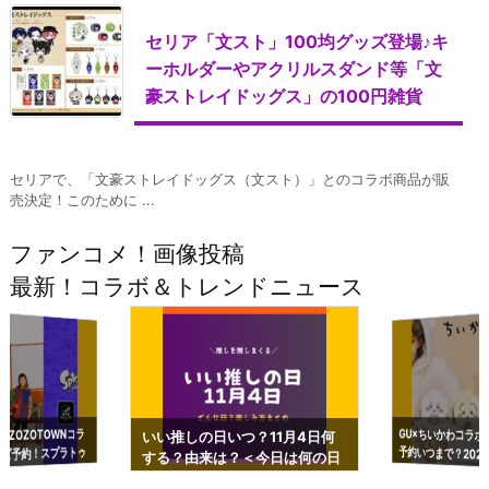
セリア「文スト」100均グッズ登場♪キ
ーホルダーやアクリルスダンド等「文
豪ストレイドッグス」の100円雑貨
セリアで、「文豪ストレイドッグス（文スト）」とのコラボ商品が販
売決定！このために ...
ファンコメ！画像投稿
最新！コラボ＆トレンドニュース
GU×ちいかわコラボ
予約いつまで？2023
ーチやショルダーが可
×ZOZOTOWNコラ
いい推しの日いつ？11月4日何
ズ予約！スプラトゥ
する？由来は？＜今日は何の日
プアップも渋谷Hz
＞