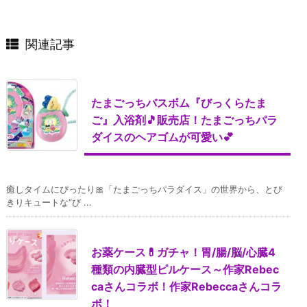
関連記事
たまごっちバスボム『びっくらたま
ご』入浴剤🎵販売店！たまごっちパラ
ダイスのヘアゴムが可愛い💕
癒しタイムにぴったり🎀「たまごっちパラダイス」の世界から、とび
きりキュートな“び ...
お薬ケース💊ガチャ！胃/腸/脳/心臓4
種類の内臓型ピルケース～作家Rebec
caさんコラボ！作家Rebeccaさんコラ
ボ！