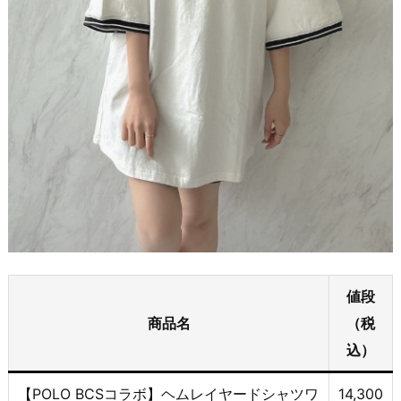
値段
商品名
（税
込）
【POLO BCSコラボ】ヘムレイヤードシャツワ
14,300