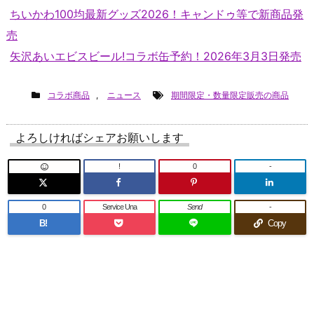
ちいかわ100均最新グッズ2026！キャンドゥ等で新商品発
売
矢沢あいエビスビール!コラボ缶予約！2026年3月3日発売
コラボ商品
,
ニュース
期間限定・数量限定販売の商品
よろしければシェアお願いします
!
0
-
0
Service Una
Send
-
B!
Copy