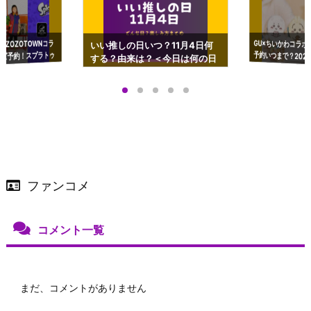
GU×ちいかわコラボ
予約いつまで？2023
ーチやショルダーが可
×ZOZOTOWNコラ
いい推しの日いつ？11月4日何
ズ予約！スプラトゥ
する？由来は？＜今日は何の日
プアップも渋谷Hz
＞
店舗＆オンラインス
）で開催
ファンコメ
コメント一覧
まだ、コメントがありません