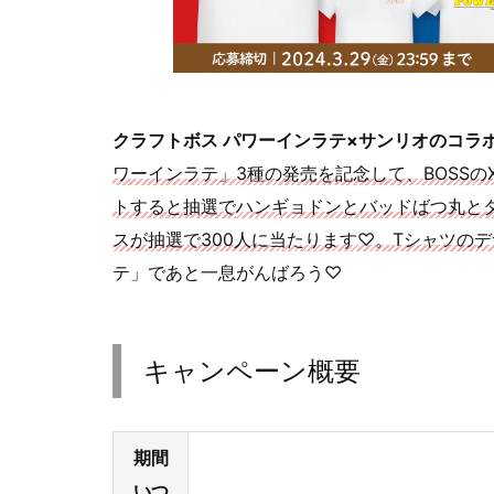
クラフトボス パワーインラテ×サンリオのコラ
ワーインラテ」3種の発売を記念して、BOSS
トすると抽選で
ハンギョドンとバッドばつ丸と
スが抽選で300人に当たります♡。Tシャツのデ
テ」であと一息がんばろう♡
キャンペーン概要
期間
いつ