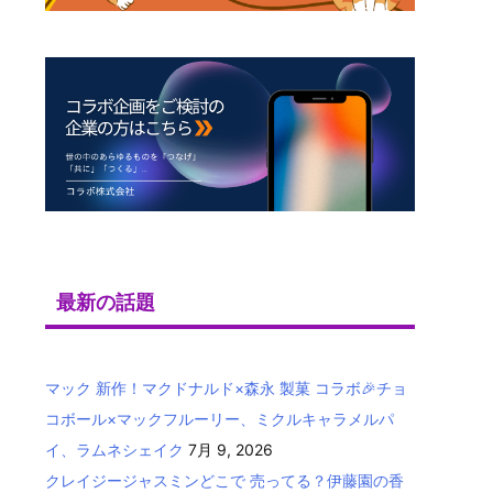
最新の話題
マック 新作！マクドナルド×森永 製菓 コラボ🎉チョ
コボール×マックフルーリー、ミクルキャラメルパ
イ、ラムネシェイク
7月 9, 2026
クレイジージャスミンどこで 売ってる？伊藤園の香