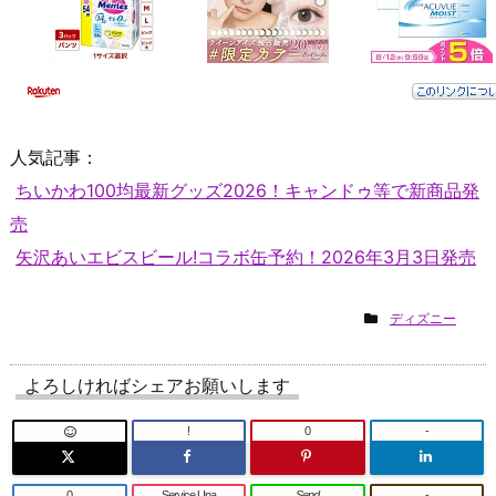
人気記事：
ちいかわ100均最新グッズ2026！キャンドゥ等で新商品発
売
矢沢あいエビスビール!コラボ缶予約！2026年3月3日発売
ディズニー
よろしければシェアお願いします
!
0
-
0
Service Una
Send
-