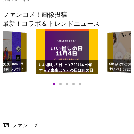
ファンコメ！画像投稿
最新！コラボ＆トレンドニュース
GU×ちいかわコラボ
予約いつまで？2023
ーチやショルダーが可
×ZOZOTOWNコラ
いい推しの日いつ？11月4日何
ズ予約！スプラトゥ
する？由来は？＜今日は何の日
プアップも渋谷Hz
＞
店舗＆オンラインス
）で開催
ファンコメ