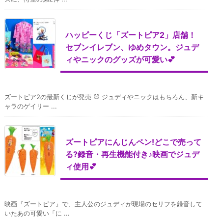
ハッピーくじ「ズートピア2」店舗！
セブンイレブン、ゆめタウン。ジュデ
ィやニックのグッズが可愛い💕
ズートピア2の最新くじが発売 🐰 ジュディやニックはもちろん、新キ
ャラのゲイリー ...
ズートピアにんじんペン!どこで売って
る?録音・再生機能付き♪映画でジュデ
ィ使用💕
映画『ズートピア』で、主人公のジュディが現場のセリフを録音して
いたあの可愛い「に ...