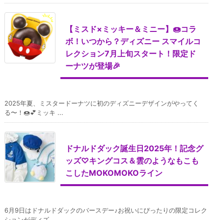
【ミスド×ミッキー＆ミニー】🍩コラ
ボ！いつから？ディズニー スマイルコ
レクション7月上旬スタート！限定ド
ーナツが登場🎉
2025年夏、ミスタードーナツに初のディズニーデザインがやってく
る〜！🍩💕ミッキ ...
ドナルドダック誕生日2025年！記念グ
ッズ♡キングコス＆雲のようなもこも
こしたMOKOMOKOライン
6月9日はドナルドダックのバースデー♪お祝いにぴったりの限定コレク
ションがディズ ...