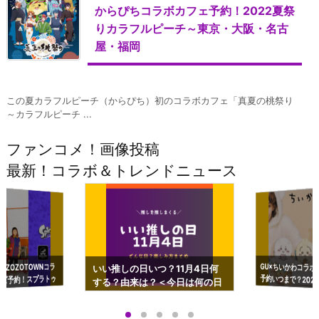
からぴちコラボカフェ予約！2022夏祭
りカラフルピーチ～東京・大阪・名古
屋・福岡
この夏カラフルピーチ（からぴち）初のコラボカフェ「真夏の桃祭り
～カラフルピーチ ...
ファンコメ！画像投稿
最新！コラボ＆トレンドニュース
GU×ちいかわコラボ
予約いつまで？2023
ーチやショルダーが可
×ZOZOTOWNコラ
いい推しの日いつ？11月4日何
ズ予約！スプラトゥ
する？由来は？＜今日は何の日
プアップも渋谷Hz
＞
店舗＆オンラインス
）で開催