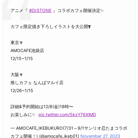
アニメ『
#DrSTONE
』コラボカフェ開催決定✨
カフェ限定描き下ろしイラストを大公開❣️
東京🔽
AMOCAFE池袋店
12/15~1/15
大阪🔽
推しカフェ なんばマルイ店
12/26~1/15
詳細&予約開始は12/8(金)18時〜
お楽しみに✨
pic.twitter.com/5kxY76XlMD
— AMOCAFE_IKEBUKURO(7/31～9/1サンリオ忍たまコラボ
カフェ開催！) (@amocafe_ikeb01)
November 27, 2023