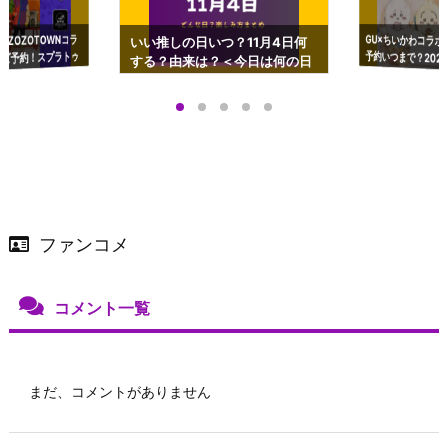
GU×ちいかわコラボ
予約いつまで？2023
ーチやショルダーが可
×ZOZOTOWNコラ
いい推しの日いつ？11月4日何
ズ予約！スプラトゥ
する？由来は？＜今日は何の日
プアップも渋谷Hz
＞
店舗＆オンラインス
）で開催
ファンコメ
コメント一覧
まだ、コメントがありません