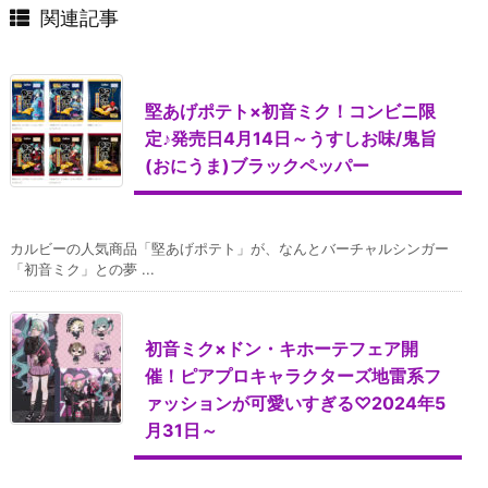
関連記事
堅あげポテト×初音ミク！コンビニ限
定♪発売日4月14日～うすしお味/鬼旨
(おにうま)ブラックペッパー
カルビーの人気商品「堅あげポテト」が、なんとバーチャルシンガー
「初音ミク」との夢 ...
初音ミク×ドン・キホーテフェア開
催！ピアプロキャラクターズ地雷系フ
ァッションが可愛いすぎる♡2024年5
月31日～