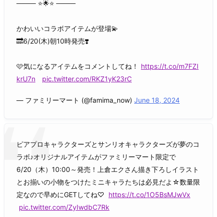
──── ⭐️🌟⭐️ ────
かわいいコラボアイテムが登場💫
🔜6/20(木)朝10時発売❣️
🩷気になるアイテムをコメントしてね！
https://t.co/m7FZI
krU7n
pic.twitter.com/RKZ1yK23rC
— ファミリーマート (@famima_now)
June 18, 2024
ピアプロキャラクターズとサンリオキャラクターズが夢のコ
ラボ♪オリジナルアイテムがファミリーマート限定で
6/20（木）10:00～発売！上倉エクさん描き下ろしイラスト
とお揃いの小物をつけたミニキャラたちは必見だよ☆数量限
定なので早めにGETしてね♡
https://t.co/1O5BsMJwVx
pic.twitter.com/ZyIwdbC7Rk