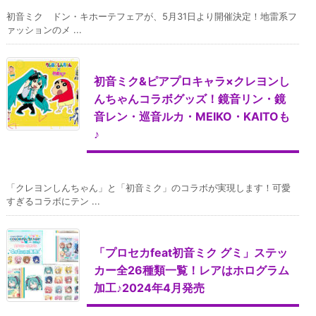
初音ミク ドン・キホーテフェアが、5月31日より開催決定！地雷系フ
ァッションのメ ...
初音ミク&ピアプロキャラ×クレヨンし
んちゃんコラボグッズ！鏡音リン・鏡
音レン・巡音ルカ・MEIKO・KAITOも
♪
「クレヨンしんちゃん」と「初音ミク」のコラボが実現します！可愛
すぎるコラボにテン ...
「プロセカfeat初音ミク グミ」ステッ
カー全26種類一覧！レアはホログラム
加工♪2024年4月発売