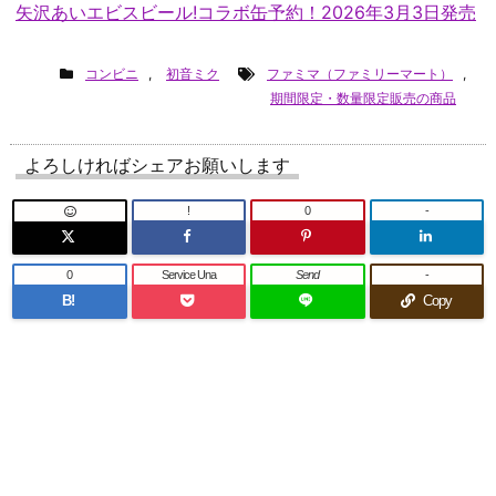
矢沢あいエビスビール!コラボ缶予約！2026年3月3日発売
コンビニ
,
初音ミク
ファミマ（ファミリーマート）
,
期間限定・数量限定販売の商品
よろしければシェアお願いします
!
0
-
0
Service Una
Send
-
B!
Copy