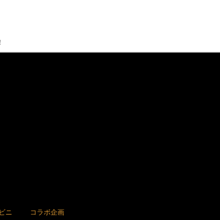
！
ビニ
コラボ企画