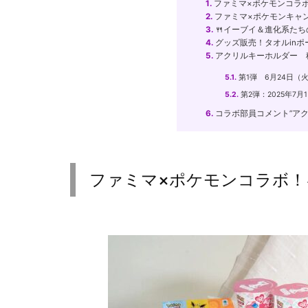
1.
ファミマ×ポケモンコラ
2.
ファミマ×ポケモンキャ
3.
🍴イーブイ＆進化系た
4.
グッズ販売！タオルin
5.
アクリルキーホルダー 
5.1.
第1弾 6月24日（火）
5.2.
第2弾：2025年7月1
6.
コラボ部員コメント”ア
ファミマ×ポケモンコラボ！