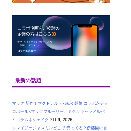
最新の話題
マック 新作！マクドナルド×森永 製菓 コラボ🎉チョ
コボール×マックフルーリー、ミクルキャラメルパ
イ、ラムネシェイク
7月 9, 2026
クレイジージャスミンどこで 売ってる？伊藤園の香