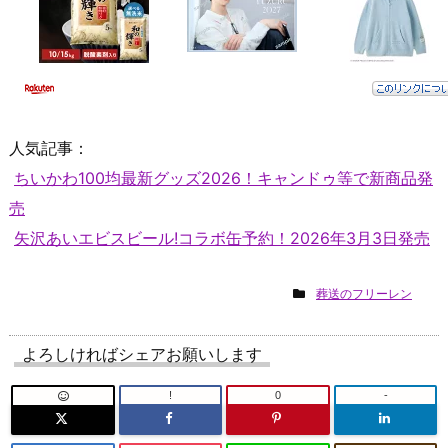
人気記事：
ちいかわ100均最新グッズ2026！キャンドゥ等で新商品発
売
矢沢あいエビスビール!コラボ缶予約！2026年3月3日発売
葬送のフリーレン
よろしければシェアお願いします
!
0
-