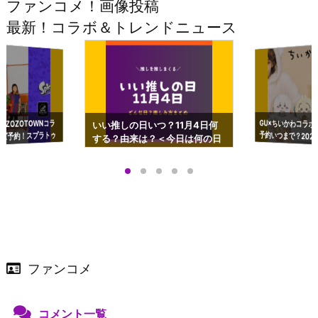
ファンコメ！画像投稿
最新！コラボ＆トレンドニュース
GU×ちいかわコラボ
予約いつまで？2023
ーチやショルダーが可
×ZOZOTOWNコラ
いい推しの日いつ？11月4日何
ズ予約！スプラトゥ
する？由来は？＜今日は何の日
プアップも渋谷Hz
＞
店舗＆オンラインス
）で開催
ファンコメ
コメント一覧