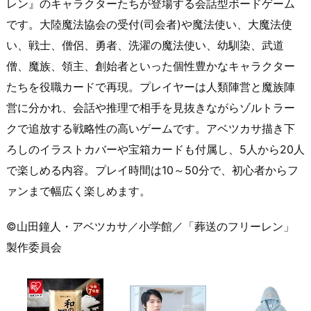
レン』のキャラクターたちが登場する会話型ボードゲーム
です。大陸魔法協会の受付(司会者)や魔法使い、大魔法使
い、戦士、僧侶、勇者、洗濯の魔法使い、幼馴染、武道
僧、魔族、領主、創始者といった個性豊かなキャラクター
たちを役職カードで再現。プレイヤーは人類陣営と魔族陣
営に分かれ、会話や推理で相手を見抜きながらゾルトラー
クで追放する戦略性の高いゲームです。アベツカサ描き下
ろしのイラストカバーや宝箱カードも付属し、5人から20人
で楽しめる内容。プレイ時間は10～50分で、初心者からフ
ァンまで幅広く楽しめます。
©山田鐘人・アベツカサ／小学館／「葬送のフリーレン」
製作委員会