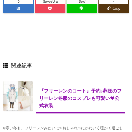
0
Service Una
Send
-
B!
Copy
関連記事
『フリーレンのコート』予約♪葬送のフ
リーレン冬服のコスプレも可愛い♥公
式衣装
❄️寒い冬も、フリーレンみたいに✨おしゃれ✨にかわいく暖かく過ごし