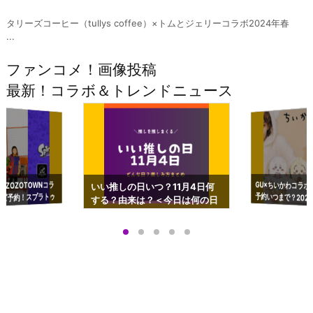
タリーズコーヒー（tullys coffee）×トムとジェリーコラボ2024年春
...
ファンコメ！画像投稿
最新！コラボ＆トレンドニュース
GU×ちいかわコラボ
予約いつまで？2023
ーチやショルダーが可
×ZOZOTOWNコラ
いい推しの日いつ？11月4日何
ズ予約！スプラトゥ
する？由来は？＜今日は何の日
プアップも渋谷Hz
＞
店舗＆オンラインス
）で開催