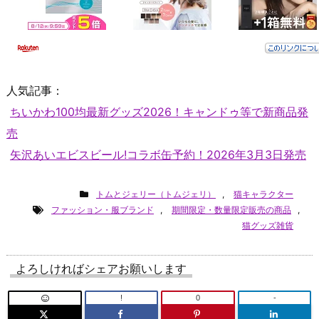
人気記事：
ちいかわ100均最新グッズ2026！キャンドゥ等で新商品発
売
矢沢あいエビスビール!コラボ缶予約！2026年3月3日発売
トムとジェリー（トムジェリ）
,
猫キャラクター
ファッション・服ブランド
,
期間限定・数量限定販売の商品
,
猫グッズ雑貨
よろしければシェアお願いします
!
0
-