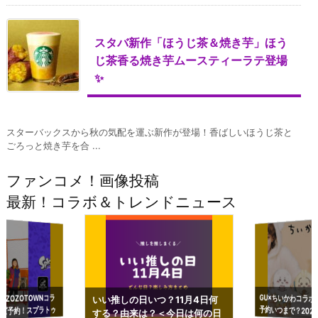
スタバ新作「ほうじ茶＆焼き芋」ほう
じ茶香る焼き芋ムースティーラテ登場
✨
スターバックスから秋の気配を運ぶ新作が登場！香ばしいほうじ茶と
ごろっと焼き芋を合 ...
ファンコメ！画像投稿
最新！コラボ＆トレンドニュース
GU×ちいかわコラボ
予約いつまで？2023
ーチやショルダーが可
×ZOZOTOWNコラ
いい推しの日いつ？11月4日何
ズ予約！スプラトゥ
する？由来は？＜今日は何の日