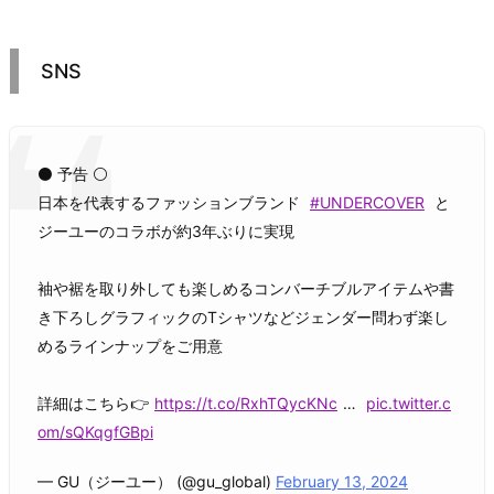
SNS
⚫ 予告 ⚪️
日本を代表するファッションブランド
#UNDERCOVER
と
ジーユーのコラボが約3年ぶりに実現
袖や裾を取り外しても楽しめるコンバーチブルアイテムや書
き下ろしグラフィックのTシャツなどジェンダー問わず楽し
めるラインナップをご用意
詳細はこちら👉
https://t.co/RxhTQycKNc
…
pic.twitter.c
om/sQKqgfGBpi
— GU（ジーユー） (@gu_global)
February 13, 2024