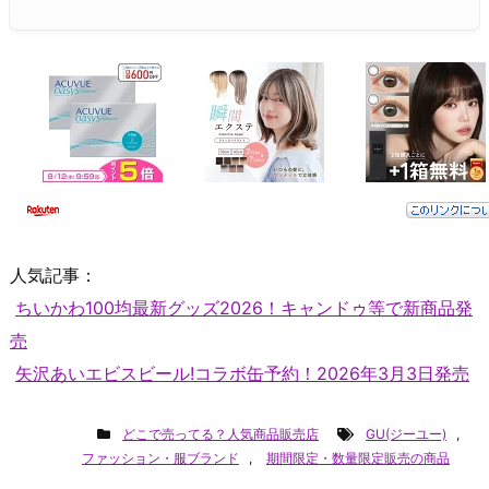
人気記事：
ちいかわ100均最新グッズ2026！キャンドゥ等で新商品発
売
矢沢あいエビスビール!コラボ缶予約！2026年3月3日発売
どこで売ってる？人気商品販売店
GU(ジーユー)
,
ファッション・服ブランド
,
期間限定・数量限定販売の商品