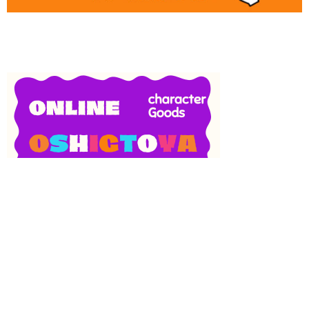
SNS
目次
検索
上へ