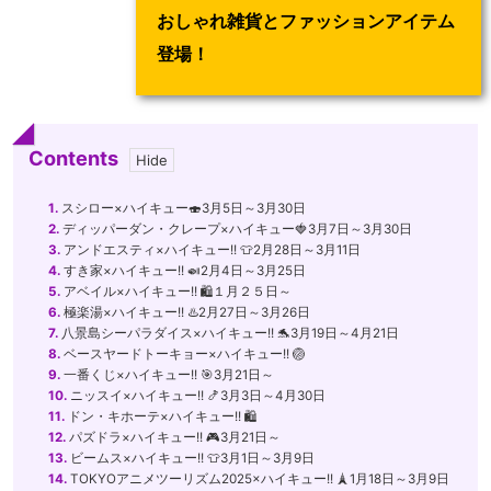
おしゃれ雑貨とファッションアイテム
登場！
Contents
1.
スシロー×ハイキュー🍣3月5日～3月30日
2.
ディッパーダン・クレープ×ハイキュー🍓3月7日～3月30日
3.
アンドエスティ×ハイキュー!! 👕2月28日～3月11日
4.
すき家×ハイキュー!! 🍛2月4日～3月25日
5.
アベイル×ハイキュー!! 🛍️１月２５日～
6.
極楽湯×ハイキュー!! ♨️2月27日～3月26日
7.
八景島シーパラダイス×ハイキュー!! 🐬3月19日～4月21日
8.
ベースヤードトーキョー×ハイキュー!! 🏐
9.
一番くじ×ハイキュー!! 🎯3月21日～
10.
ニッスイ×ハイキュー!! 🍤3月3日～4月30日
11.
ドン・キホーテ×ハイキュー!! 🛍️
12.
パズドラ×ハイキュー!! 🎮3月21日～
13.
ビームス×ハイキュー!! 👕3月1日～3月9日
14.
TOKYOアニメツーリズム2025×ハイキュー!! 🗼1月18日～3月9日