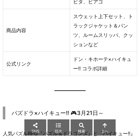
ピタ、ピアゴ
スウェット上下セット、ト
ラックジャケット＆パン
商品内容
ツ、ルームスリッパ、クッ
ションなど
ドン・キホーテ×ハイキュ
公式リンク
ー!! コラボ詳細
パズドラ×ハイキュー!! 🎮3月21日～
SNS
目次
検索
上へ
人気パズルRPG『パズル＆ドラゴンズ』と『ハイキュー!!』