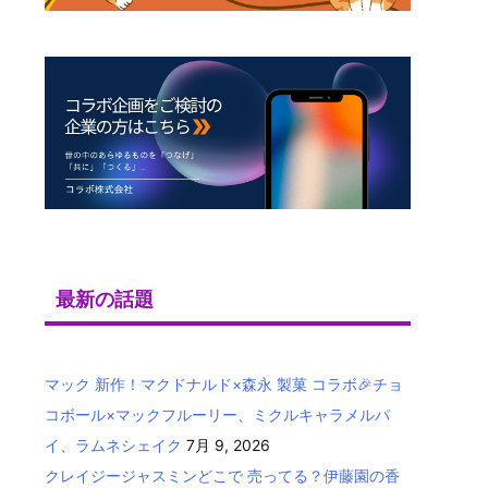
最新の話題
マック 新作！マクドナルド×森永 製菓 コラボ🎉チョ
コボール×マックフルーリー、ミクルキャラメルパ
イ、ラムネシェイク
7月 9, 2026
クレイジージャスミンどこで 売ってる？伊藤園の香