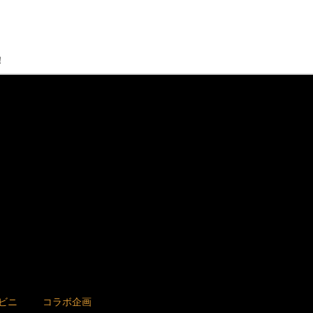
！
ビニ
コラボ企画