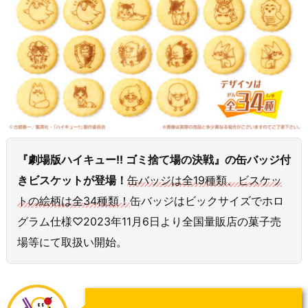
『劇場版ハイキュー!! ゴミ捨て場の決戦』の缶バッジ付
きビスケットが登場！
缶バッジは全19種類、ビスケッ
トの絵柄は全34種類！
缶バッジはビックサイズでホロ
グラム仕様♡2023年11月6日より全国量販店の菓子売
場等にて取扱い開始。