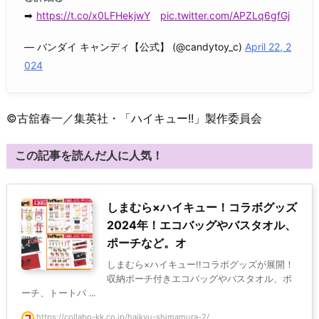
➡
https://t.co/x0LFHekjwY
pic.twitter.com/APZLq6gfGj
— バンダイ キャンディ【公式】 (@candytoy_c)
April 22, 2
024
©古舘春一／集英社・「ハイキュー!!」製作委員会
この記事を読んだ人に人気！
しまむら×ハイキュー！コラボグッズ
2024年！エコバッグやバスタオル、
ポーチなど。オ
しまむら×ハイキュー!!コラボグッズが展開！
収納ポーチ付きエコバッグやバスタオル、ポ
ーチ、トートバ ...
https://collabo-kk.co.jp/haikyu-shimamura-2/