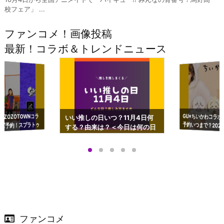
校フェア」 ...
ファンコメ！画像投稿
最新！コラボ＆トレンドニュース
GU×ちいかわコラボ
予約いつまで？2023
ーチやショルダーが可
×ZOZOTOWNコラ
いい推しの日いつ？11月4日何
ズ予約！スプラトゥ
する？由来は？＜今日は何の日
プアップも渋谷Hz
＞
店舗＆オンラインス
）で開催
ファンコメ