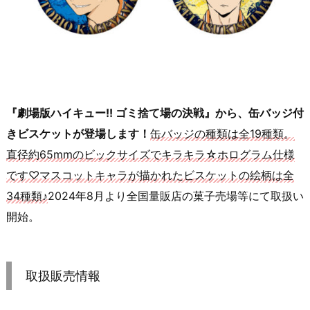
『劇場版ハイキュー!! ゴミ捨て場の決戦』から、缶バッジ付
きビスケットが登場します！
缶バッジの種類は全19種類。
直径約65mmのビックサイズでキラキラ☆ホログラム仕様
です♡マスコットキャラが描かれたビスケットの絵柄は全
34種類♪
2024年8月より全国量販店の菓子売場等にて取扱い
開始。
取扱販売情報