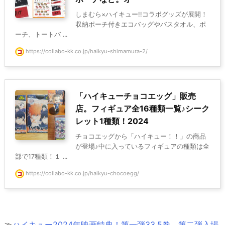
しまむら×ハイキュー!!コラボグッズが展開！
収納ポーチ付きエコバッグやバスタオル、ポ
ーチ、トートバ ...
https://collabo-kk.co.jp/haikyu-shimamura-2/
「ハイキューチョコエッグ」販売
店。フィギュア全16種類一覧♪シーク
レット1種類！2024
チョコエッグから「ハイキュー！！」の商品
が登場♪中に入っているフィギュアの種類は全
部で17種類！１ ...
https://collabo-kk.co.jp/haikyu-chocoegg/
≫
ハイキュー2024年映画特典！第一弾33.5巻、第二弾入場