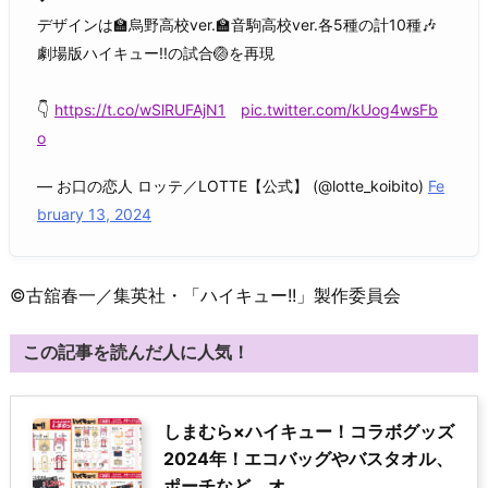
デザインは🏫烏野高校ver.🏫音駒高校ver.各5種の計10種🎶
劇場版ハイキュー!!の試合🏐を再現
👇
https://t.co/wSlRUFAjN1
pic.twitter.com/kUog4wsFb
o
— お口の恋人 ロッテ／LOTTE【公式】 (@lotte_koibito)
Fe
bruary 13, 2024
©古舘春一／集英社・「ハイキュー!!」製作委員会
この記事を読んだ人に人気！
しまむら×ハイキュー！コラボグッズ
2024年！エコバッグやバスタオル、
ポーチなど。オ