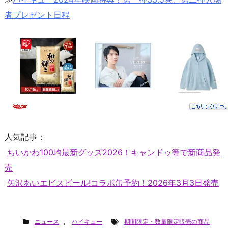
者プレゼント日程
人気記事：
ちいかわ100均最新グッズ2026！キャンドゥ等で新商品発
売
矢沢あいエビスビール!コラボ缶予約！2026年3月3日発売
ニュース
,
ハイキュー
期間限定・数量限定販売の商品