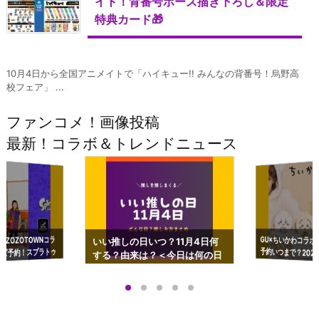
イト！背番号ポーズ描き下ろし＆限定
特典カード🎁
10月4日から全国アニメイトで「ハイキュー!! みんなの背番号！烏野高
校フェア」 ...
ファンコメ！画像投稿
最新！コラボ＆トレンドニュース
GU×ちいかわコラボ
予約いつまで？2023
ーチやショルダーが可
×ZOZOTOWNコラ
いい推しの日いつ？11月4日何
ズ予約！スプラトゥ
する？由来は？＜今日は何の日
プアップも渋谷Hz
＞
店舗＆オンラインス
）で開催