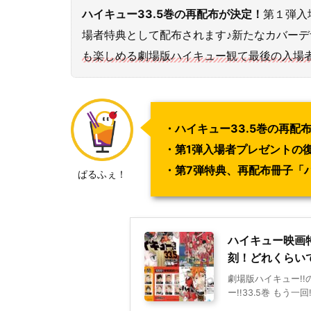
ハイキュー33.5巻の再配布が決定！
第１弾入
場者特典として配布されます♪新たなカバー
も楽しめる劇場版ハイキュー観て最後の入場者
・ハイキュー33.5巻の再配
・第1弾入場者プレゼントの
・第7弾特典、再配布冊子「ハイ
ぱるふぇ！
ハイキュー映画特
刻！どれくらいで
劇場版ハイキュー!
ー!!33.5巻 もう一回