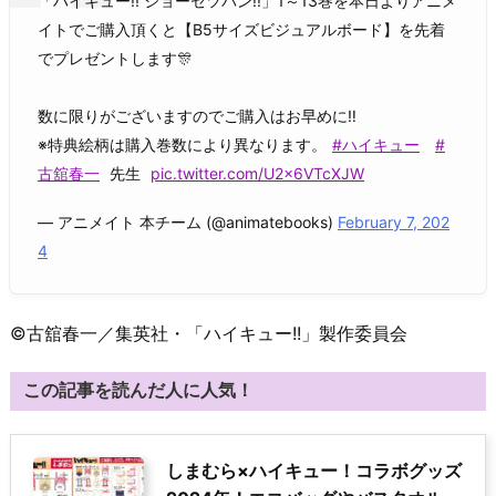
「ハイキュー!! ショーセツバン!!」1～13巻を本日よりアニメ
イトでご購入頂くと【B5サイズビジュアルボード】を先着
でプレゼントします🎊
数に限りがございますのでご購入はお早めに‼️
※特典絵柄は購入巻数により異なります。
#ハイキュー
#
古舘春一
先生
pic.twitter.com/U2x6VTcXJW
— アニメイト 本チーム (@animatebooks)
February 7, 202
4
©古舘春一／集英社・「ハイキュー!!」製作委員会
この記事を読んだ人に人気！
しまむら×ハイキュー！コラボグッズ