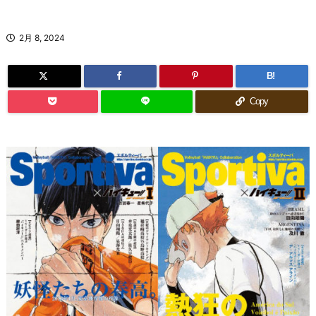
2月 8, 2024
B!
Copy