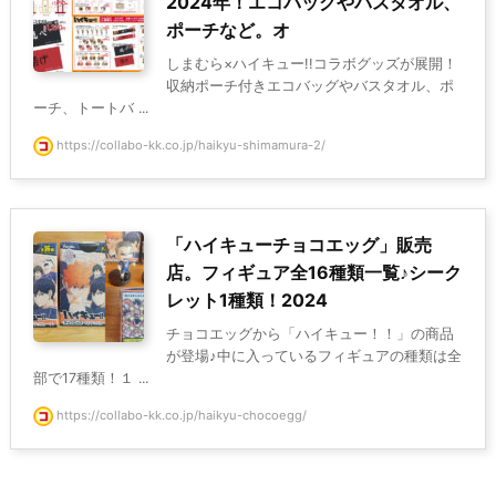
2024年！エコバッグやバスタオル、
ポーチなど。オ
しまむら×ハイキュー!!コラボグッズが展開！
収納ポーチ付きエコバッグやバスタオル、ポ
ーチ、トートバ ...
https://collabo-kk.co.jp/haikyu-shimamura-2/
「ハイキューチョコエッグ」販売
店。フィギュア全16種類一覧♪シーク
レット1種類！2024
チョコエッグから「ハイキュー！！」の商品
が登場♪中に入っているフィギュアの種類は全
部で17種類！１ ...
https://collabo-kk.co.jp/haikyu-chocoegg/