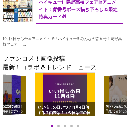
ハイキュー!! 烏野高校フェアinアニメ
イト！背番号ポーズ描き下ろし＆限定
特典カード🎁
10月4日から全国アニメイトで「ハイキュー!! みんなの背番号！烏野高
校フェア」 ...
ファンコメ！画像投稿
最新！コラボ＆トレンドニュース
GU×ちいかわコラボ
予約いつまで？2023
ーチやショルダーが可
×ZOZOTOWNコラ
いい推しの日いつ？11月4日何
ズ予約！スプラトゥ
する？由来は？＜今日は何の日
プアップも渋谷Hz
＞
店舗＆オンラインス
）で開催