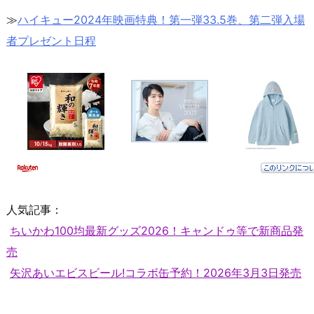
≫
ハイキュー2024年映画特典！第一弾33.5巻、第二弾入場
者プレゼント日程
人気記事：
ちいかわ100均最新グッズ2026！キャンドゥ等で新商品発
売
矢沢あいエビスビール!コラボ缶予約！2026年3月3日発売