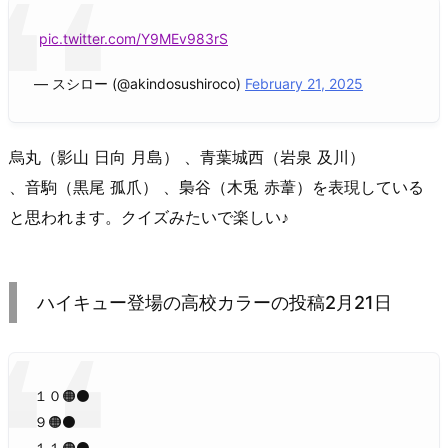
pic.twitter.com/Y9MEv983rS
— スシロー (@akindosushiroco)
February 21, 2025
烏丸（影山 日向 月島） 、青葉城西（岩泉 及川）
、音駒（黒尾 孤爪） 、梟谷（木兎 赤葦）を表現している
と思われます。クイズみたいで楽しい♪
ハイキュー登場の高校カラーの投稿2月21日
１０🟠⚫
９🟠⚫
１１🟠⚫