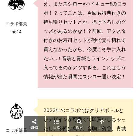
え、またスシロー×ハイキュー!!のコラ
ボ！？ってことは、今回も特典付きの
持ち帰りセットとか、描き下ろしのグ
コラボ部員
ッズがあるのかな！？前回、アクスタ
no14
付きのお寿司セットが秒で売り切れて
買えなかったから、今度こそ手に入れ
たい…！音駒と青城もラインナップに
入ってるのがアツすぎる。これはもう
情報が出た瞬間にスシロー通い決定！
2023年のコラボではクリアボトルと
かデザインが可愛くて即買いしちゃっ
SNS
目次
検索
上へ
たし、今回は烏野、音駒、梟谷、青城
コラボ部員