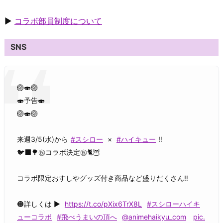
▶
コラボ部員制度について
SNS
🏐🍣🏐
🍣予告🍣
🏐🍣🏐
来週3/5(水)から
#スシロー
×
#ハイキュー
‼
🐦‍⬛🌳㊗コラボ決定㊗🐈🦉
コラボ限定おすしやグッズ付き商品など盛りだくさん‼
🟠詳しくは ▶
https://t.co/pXix6TrX8L
#スシローハイキ
ューコラボ
#飛べうまいの頂へ
@animehaikyu_com
pic.