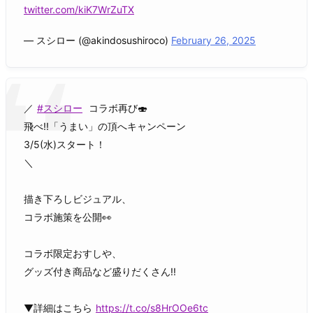
twitter.com/kiK7WrZuTX
— スシロー (@akindosushiroco)
February 26, 2025
／
#スシロー
コラボ再び🍣
飛べ!!「うまい」の頂へキャンペーン
3/5(水)スタート！
＼
描き下ろしビジュアル、
コラボ施策を公開👀
コラボ限定おすしや、
グッズ付き商品など盛りだくさん!!
▼詳細はこちら
https://t.co/s8HrOOe6tc