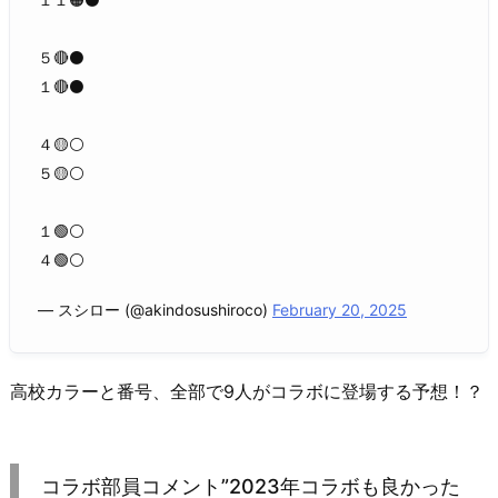
５🔴⚫
１🔴⚫
４🟡⚪
５🟡⚪
１🟢⚪
４🟢⚪
— スシロー (@akindosushiroco)
February 20, 2025
高校カラーと番号、全部で9人がコラボに登場する予想！？
コラボ部員コメント”2023年コラボも良かった