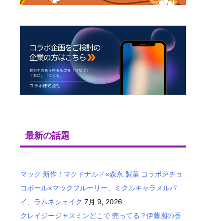
最新の話題
マック 新作！マクドナルド×森永 製菓 コラボ🎉チョ
コボール×マックフルーリー、ミクルキャラメルパ
イ、ラムネシェイク
7月 9, 2026
クレイジージャスミンどこで 売ってる？伊藤園の香