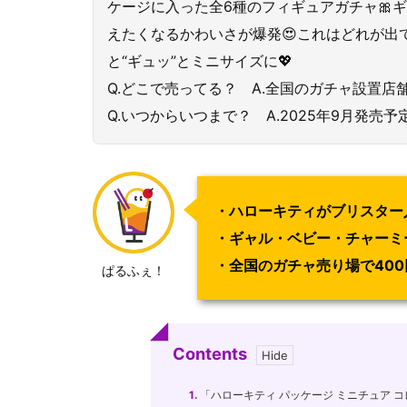
ケージに入った全6種のフィギュアガチャ🎀
えたくなるかわいさが爆発😍これはどれが出
と“ギュッ”とミニサイズに💖
Q.どこで売ってる？ A.全国のガチャ設置店
Q.いつからいつまで？ A.2025年9月発売予
・ハローキティがブリスター
・ギャル・ベビー・チャーミ
・全国のガチャ売り場で40
ぱるふぇ！
Contents
1.
「ハローキティ パッケージ ミニチュア 