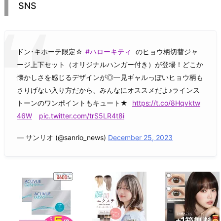
SNS
ドン･キホーテ限定☆
#ハローキティ
のヒョウ柄切替ジャ
ージ上下セット（オリジナルハンガー付き）が登場！どこか
懐かしさを感じるデザインが◎一見ギャルっぽいヒョウ柄も
さりげない入り方だから、みんなにオススメだよ♪ラインス
トーンのワンポイントもキュート★
https://t.co/8Hqvktw
46W
pic.twitter.com/trS5LR4t8i
— サンリオ (@sanrio_news)
December 25, 2023