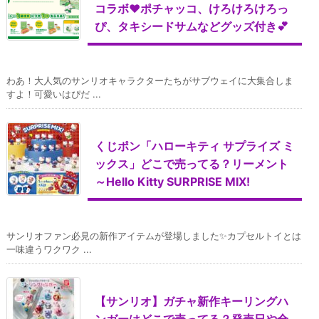
コラボ♥ポチャッコ、けろけろけろっ
ぴ、タキシードサムなどグッズ付き💕
わあ！大人気のサンリオキャラクターたちがサブウェイに大集合しま
すよ！可愛いはぴだ ...
くじポン「ハローキティ サプライズ ミ
ックス」どこで売ってる？リーメント
～Hello Kitty SURPRISE MIX!
サンリオファン必見の新作アイテムが登場しました✨カプセルトイとは
一味違うワクワク ...
【サンリオ】ガチャ新作キーリングハ