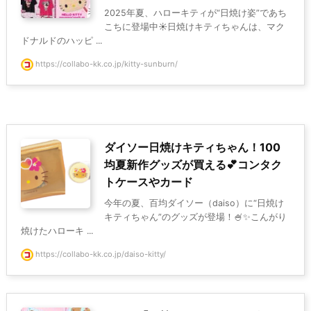
2025年夏、ハローキティが“日焼け姿”であち
こちに登場中☀️日焼けキティちゃんは、マク
ドナルドのハッピ ...
https://collabo-kk.co.jp/kitty-sunburn/
ダイソー日焼けキティちゃん！100
均夏新作グッズが買える💕コンタク
トケースやカード
今年の夏、百均ダイソー（daiso）に“日焼け
キティちゃん”のグッズが登場！🍧✨こんがり
焼けたハローキ ...
https://collabo-kk.co.jp/daiso-kitty/