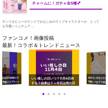
チャームに！ガチャ全5種💕
サンリオピューロランドでおなじみのライブキャラクターが、とって
も可愛いミニチュア ...
ファンコメ！画像投稿
最新！コラボ＆トレンドニュース
GU×ちいかわコラボ
予約いつまで？2023
ーチやショルダーが可
×ZOZOTOWNコラ
いい推しの日いつ？11月4日何
ズ予約！スプラトゥ
する？由来は？＜今日は何の日
プアップも渋谷Hz
＞
店舗＆オンラインス
）で開催