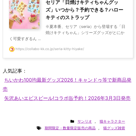
セリア「日焼けキティちゃんグッ
ズ」いつから？予約できる？ハロー
キティのストラップ
🌞夏本番、セリア（seria）から登場する「日
焼けキティちゃん」シリーズグッズがとにか
く可愛すぎるん ...
https://collabo-kk.co.jp/seria-kitty-hiyake/
人気記事：
ちいかわ100均最新グッズ2026！キャンドゥ等で新商品発
売
矢沢あいエビスビール!コラボ缶予約！2026年3月3日発売
サンリオ
,
猫キャラクター
期間限定・数量限定販売の商品
,
猫グッズ雑貨