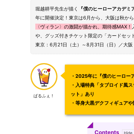
堀越耕平先生が描く
『僕のヒーローアカデミ
年に開催決定！東京は6月から、大阪は秋か
〈ヴィラン〉の激闘が描かれ、期待感MAX！
や、グッズ付きチケット限定の「カードセット」
東京：6月21日（土）～8月31日（日）／大阪
・2025年に『僕のヒーロ
・入場特典「タブロイド風ス
ット」あり
ぱるふぇ！
・等身大黒デクフィギュアや
Contents