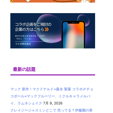
最新の話題
マック 新作！マクドナルド×森永 製菓 コラボ🎉チョ
コボール×マックフルーリー、ミクルキャラメルパ
イ、ラムネシェイク
7月 9, 2026
クレイジージャスミンどこで 売ってる？伊藤園の香