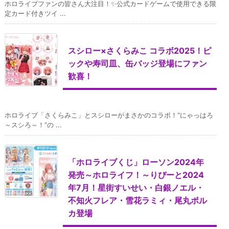
ホロライブファンの皆さん大注目！✨公式カードゲームで使用できる限
定カード付きツイ ...
スシロー×さくらみこ コラボ2025！ピ
ックや寿司皿、缶バッジ登場にファン
歓喜！
ホロライブ「さくらみこ」とスシローがまさかのコラボ！“にゃっはろ
～スシろ～！”の ...
「ホロライブくじ」ローソン2024年
発売～ホロライフ！～りぴーと2024
年7月！星街すいせい・白銀ノエル・
不知火フレア・雪花ラミィ・尾丸ポル
カ登場