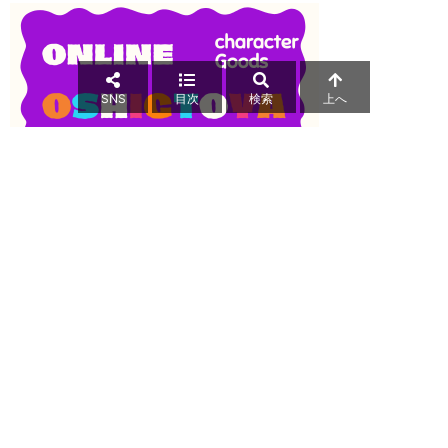
SNS
目次
検索
上へ