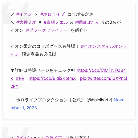
／
#イオン
×
#ホロライブ
コラボ決定🎉
＼
#大神ミオ
🌲
#白銀ノエル
⚔️
#獅白ぼたん
♌️の3名が
イオン
#ブラックフライデー
を紹介✨
イオン限定のコラボグッズも登場！
#イオンスタイルオンラ
イン
限定商品も必見🙌
🔽詳細は特設ページをチェック📢
https://t.co/CjMTNFQB4
k
#PR
https://t.co/Bldi2KbImX
pic.twitter.com/I3XPncj
2PY
— ホロライブプロダクション【公式】 (@hololivetv)
Nove
mber 1, 2023
⋰
#イオン
×
#ホロライブ
コラボ決定！！