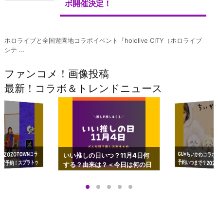
ボ開催決定！
ホロライブと全国遊園地コラボイベント『hololive CITY（ホロライブ
シテ ...
ファンコメ！画像投稿
最新！コラボ＆トレンドニュース
GU×ちいかわコラボ
予約いつまで？2023
ーチやショルダーが可
×ZOZOTOWNコラ
いい推しの日いつ？11月4日何
ズ予約！スプラトゥ
する？由来は？＜今日は何の日
プアップも渋谷Hz
＞
店舗＆オンラインス
）で開催