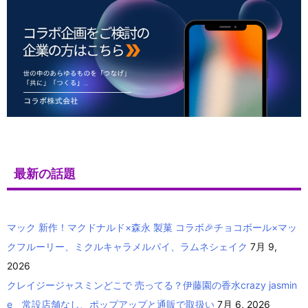
最新の話題
マック 新作！マクドナルド×森永 製菓 コラボ🎉チョコボール×マッ
クフルーリー、ミクルキャラメルパイ、ラムネシェイク
7月 9,
2026
クレイジージャスミンどこで 売ってる？伊藤園の香水crazy jasmin
e 常設店舗なし、ポップアップと通販で取扱い
7月 6, 2026