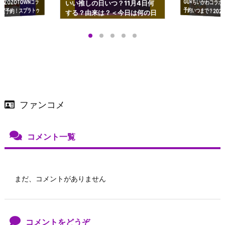
GU×ちいかわコラボ
予約いつまで？2023
ーチやショルダーが可
×ZOZOTOWNコラ
いい推しの日いつ？11月4日何
ズ予約！スプラトゥ
する？由来は？＜今日は何の日
プアップも渋谷Hz
＞
店舗＆オンラインス
）で開催
ファンコメ
コメント一覧
まだ、コメントがありません
コメントをどうぞ