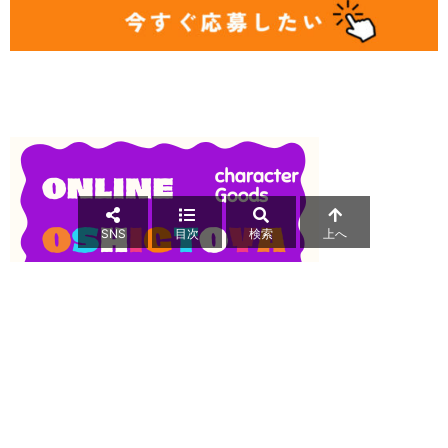
SNS
目次
検索
上へ