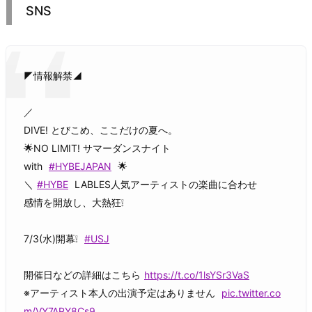
SNS
◤情報解禁◢
／
DIVE! とびこめ、ここだけの夏へ。
🌟NO LIMIT! サマーダンスナイト
with
#HYBEJAPAN
🌟
＼
#HYBE
LABLES人気アーティストの楽曲に合わせ
感情を開放し、大熱狂❕
7/3(水)開幕❕
#USJ
開催日などの詳細はこちら
https://t.co/1lsYSr3VaS
※アーティスト本人の出演予定はありません
pic.twitter.co
m/VY7APY8Cs9